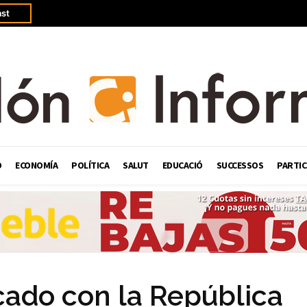
st
Ó
ECONOMÍA
POLÍTICA
SALUT
EDUCACIÓ
SUCCESSOS
PARTIC
cado con la República