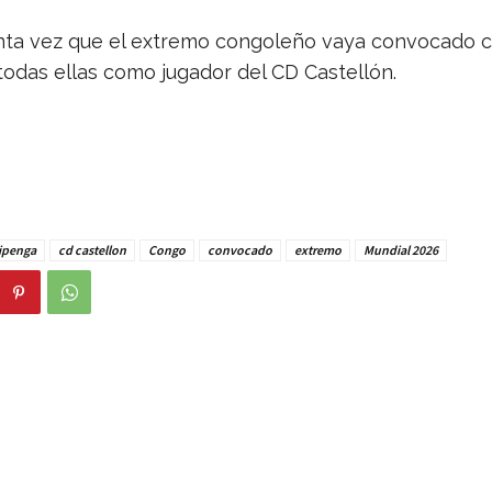
inta vez que el extremo congoleño vaya convocado 
todas ellas como jugador del CD Castellón.
cipenga
cd castellon
Congo
convocado
extremo
Mundial 2026