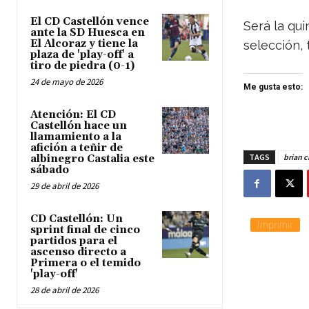
El CD Castellón vence
Será la qu
ante la SD Huesca en
El Alcoraz y tiene la
selección, 
plaza de 'play-off' a
tiro de piedra (0-1)
24 de mayo de 2026
Me gusta esto:
Atención: El CD
Castellón hace un
llamamiento a la
afición a teñir de
TAGS
brian 
albinegro Castalia este
sábado
29 de abril de 2026
CD Castellón: Un
Imprimir
sprint final de cinco
partidos para el
ascenso directo a
Primera o el temido
'play-off'
28 de abril de 2026