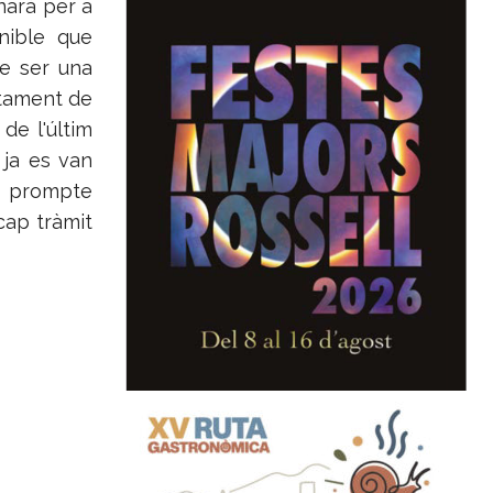
narà per a
enible que
de ser una
ntament de
de l'últim
 ja es van
an prompte
cap tràmit