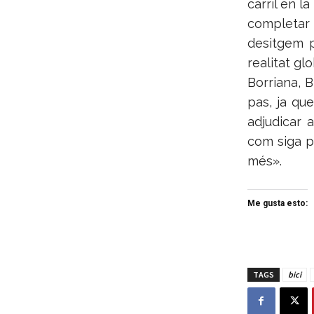
carril en l
completar 
desitgem p
realitat gl
Borriana, B
pas, ja qu
adjudicar 
com siga po
més».
Me gusta esto:
TAGS
bici