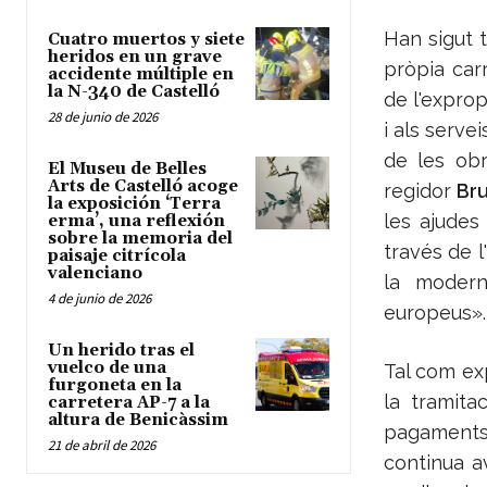
Han sigut 
Cuatro muertos y siete
heridos en un grave
pròpia car
accidente múltiple en
la N-340 de Castelló
de l'exprop
28 de junio de 2026
i als serve
de les obr
El Museu de Belles
Arts de Castelló acoge
regidor
Br
la exposición ‘Terra
les ajudes
erma’, una reflexión
sobre la memoria del
través de l
paisaje citrícola
valenciano
la modern
4 de junio de 2026
europeus».
Un herido tras el
vuelco de una
Tal com ex
furgoneta en la
la tramita
carretera AP-7 a la
altura de Benicàssim
pagaments
21 de abril de 2026
continua a