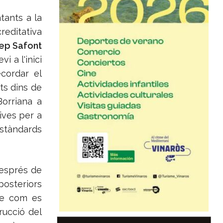
tants a la
reditativa
ep Safont
i a l'inici
ecordar el
ts dins de
orriana a
ives per a
stàndards
esprés de
posteriors
re com es
rucció del