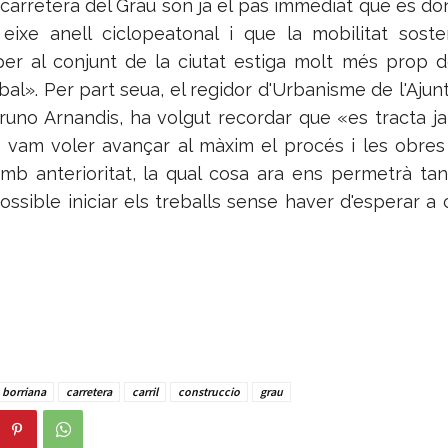
a carretera del Grau són ja el pas immediat que es do
eixe anell ciclopeatonal i que la mobilitat sost
er al conjunt de la ciutat estiga molt més prop 
obal». Per part seua, el regidor d'Urbanisme de l'Aju
runo Arnandis, ha volgut recordar que «es tracta ja 
e vam voler avançar al màxim el procés i les obres
amb anterioritat, la qual cosa ara ens permetrà t
ssible iniciar els treballs sense haver d'esperar a 
borriana
carretera
carril
construccio
grau