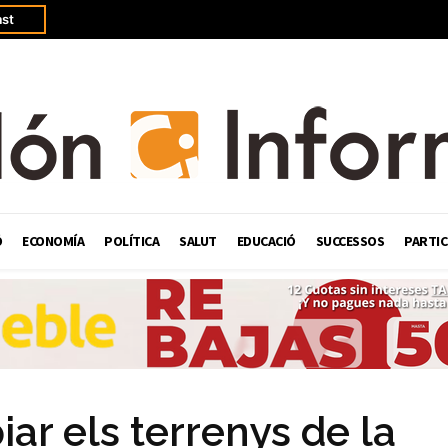
st
Ó
ECONOMÍA
POLÍTICA
SALUT
EDUCACIÓ
SUCCESSOS
PARTIC
iar els terrenys de la