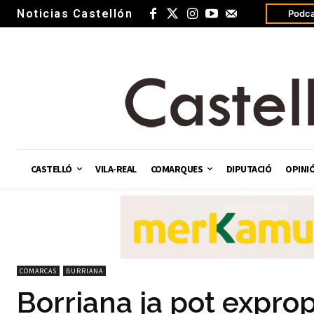
Noticias Castellón
Podca
CASTELLÓ
VILA-REAL
COMARQUES
DIPUTACIÓ
OPINI
COMARCAS
BURRIANA
Borriana ja pot exprop