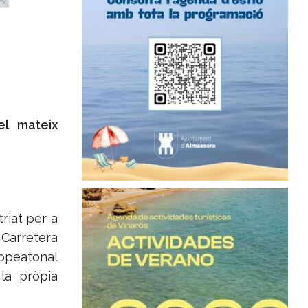
el mateix
triat per a
a Carretera
lopeatonal
 la pròpia