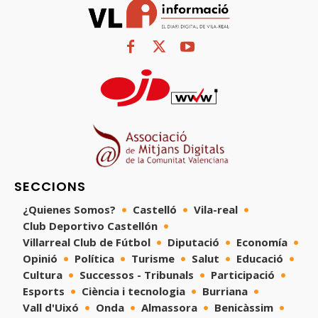
SECCIONS
¿Quienes Somos?
Castelló
Vila-real
Club Deportivo Castellón
Villarreal Club de Fútbol
Diputació
Economía
Opinió
Política
Turisme
Salut
Educació
Cultura
Successos - Tribunals
Participació
Esports
Ciència i tecnologia
Burriana
Vall d'Uixó
Onda
Almassora
Benicàssim