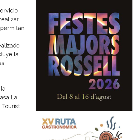
ervicio
ealizar
e permitan
ealizado
cluye la
as
la
Casa La
 Tourist