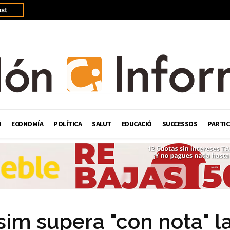
st
Ó
ECONOMÍA
POLÍTICA
SALUT
EDUCACIÓ
SUCCESSOS
PARTIC
sim supera "con nota" l