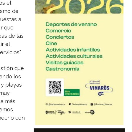
os el
rismo de
cuestas a
or que
as de las
ir el
rvicios".
estión que
uando los
 y playas
 muy
la más
 hemos
 hecho con