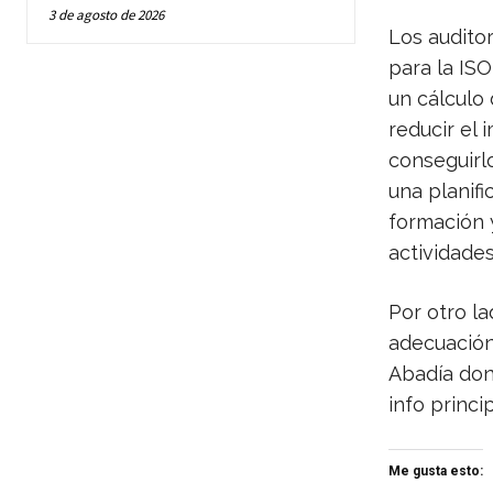
3 de agosto de 2026
Los audito
para la IS
un cálculo 
reducir el 
conseguirlo
una planifi
formación 
actividades
Por otro l
adecuación 
Abadía dond
info princip
Me gusta esto: