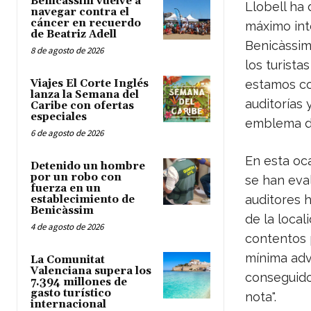
Benicàssim vuelve a
Llobell ha
navegar contra el
cáncer en recuerdo
máximo inte
de Beatriz Adell
Benicàssim 
8 de agosto de 2026
los turista
Viajes El Corte Inglés
estamos co
lanza la Semana del
auditorías 
Caribe con ofertas
especiales
emblema de
6 de agosto de 2026
En esta oca
Detenido un hombre
por un robo con
se han eva
fuerza en un
auditores h
establecimiento de
Benicàssim
de la loca
4 de agosto de 2026
contentos 
mínima adve
La Comunitat
Valenciana supera los
conseguido
7.394 millones de
gasto turístico
nota".
internacional