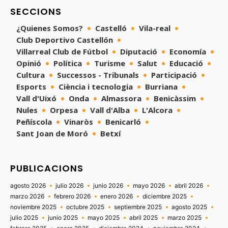
SECCIONS
¿Quienes Somos?
Castelló
Vila-real
Club Deportivo Castellón
Villarreal Club de Fútbol
Diputació
Economía
Opinió
Política
Turisme
Salut
Educació
Cultura
Successos - Tribunals
Participació
Esports
Ciència i tecnologia
Burriana
Vall d'Uixó
Onda
Almassora
Benicàssim
Nules
Orpesa
Vall d'Alba
L'Alcora
Peñíscola
Vinaròs
Benicarló
Sant Joan de Moró
Betxí
PUBLICACIONS
agosto 2026
julio 2026
junio 2026
mayo 2026
abril 2026
marzo 2026
febrero 2026
enero 2026
diciembre 2025
noviembre 2025
octubre 2025
septiembre 2025
agosto 2025
julio 2025
junio 2025
mayo 2025
abril 2025
marzo 2025