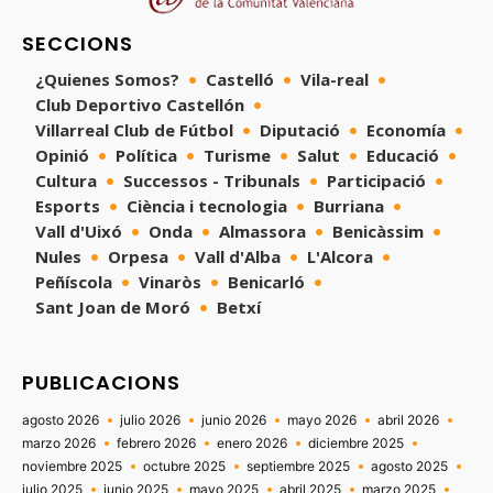
SECCIONS
¿Quienes Somos?
Castelló
Vila-real
Club Deportivo Castellón
Villarreal Club de Fútbol
Diputació
Economía
Opinió
Política
Turisme
Salut
Educació
Cultura
Successos - Tribunals
Participació
Esports
Ciència i tecnologia
Burriana
Vall d'Uixó
Onda
Almassora
Benicàssim
Nules
Orpesa
Vall d'Alba
L'Alcora
Peñíscola
Vinaròs
Benicarló
Sant Joan de Moró
Betxí
PUBLICACIONS
agosto 2026
julio 2026
junio 2026
mayo 2026
abril 2026
marzo 2026
febrero 2026
enero 2026
diciembre 2025
noviembre 2025
octubre 2025
septiembre 2025
agosto 2025
julio 2025
junio 2025
mayo 2025
abril 2025
marzo 2025