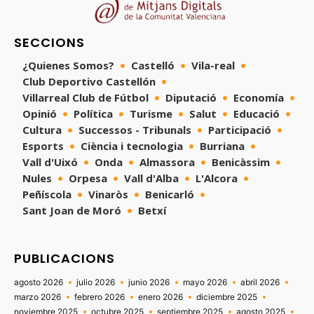
SECCIONS
¿Quienes Somos?
Castelló
Vila-real
Club Deportivo Castellón
Villarreal Club de Fútbol
Diputació
Economía
Opinió
Política
Turisme
Salut
Educació
Cultura
Successos - Tribunals
Participació
Esports
Ciència i tecnologia
Burriana
Vall d'Uixó
Onda
Almassora
Benicàssim
Nules
Orpesa
Vall d'Alba
L'Alcora
Peñíscola
Vinaròs
Benicarló
Sant Joan de Moró
Betxí
PUBLICACIONS
agosto 2026
julio 2026
junio 2026
mayo 2026
abril 2026
marzo 2026
febrero 2026
enero 2026
diciembre 2025
noviembre 2025
octubre 2025
septiembre 2025
agosto 2025