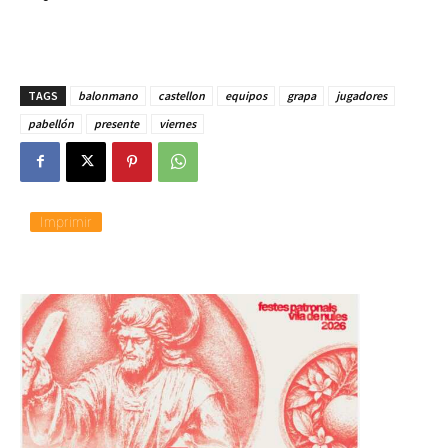
TAGS
balonmano
castellon
equipos
grapa
jugadores
pabellón
presente
viernes
Imprimir