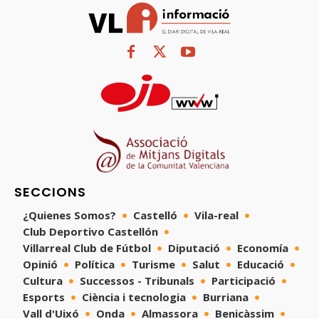
SECCIONS
¿Quienes Somos?
Castelló
Vila-real
Club Deportivo Castellón
Villarreal Club de Fútbol
Diputació
Economía
Opinió
Política
Turisme
Salut
Educació
Cultura
Successos - Tribunals
Participació
Esports
Ciència i tecnologia
Burriana
Vall d'Uixó
Onda
Almassora
Benicàssim