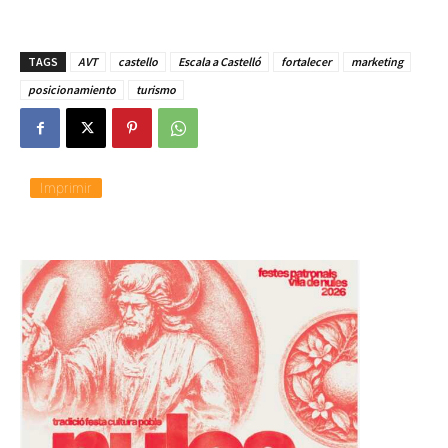
TAGS
AVT
castello
Escala a Castelló
fortalecer
marketing
posicionamiento
turismo
Imprimir