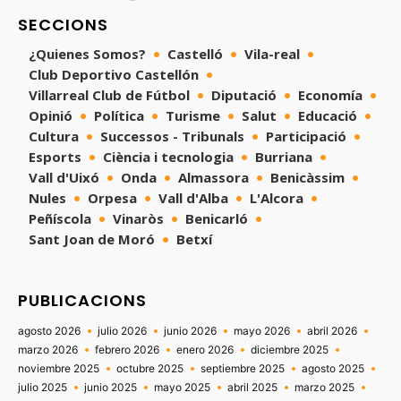
SECCIONS
¿Quienes Somos?
Castelló
Vila-real
Club Deportivo Castellón
Villarreal Club de Fútbol
Diputació
Economía
Opinió
Política
Turisme
Salut
Educació
Cultura
Successos - Tribunals
Participació
Esports
Ciència i tecnologia
Burriana
Vall d'Uixó
Onda
Almassora
Benicàssim
Nules
Orpesa
Vall d'Alba
L'Alcora
Peñíscola
Vinaròs
Benicarló
Sant Joan de Moró
Betxí
PUBLICACIONS
agosto 2026
julio 2026
junio 2026
mayo 2026
abril 2026
marzo 2026
febrero 2026
enero 2026
diciembre 2025
noviembre 2025
octubre 2025
septiembre 2025
agosto 2025
julio 2025
junio 2025
mayo 2025
abril 2025
marzo 2025