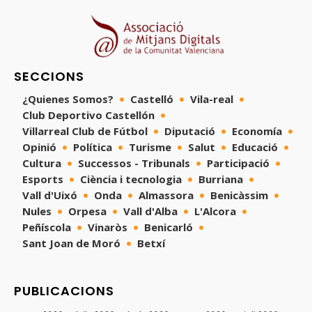
SECCIONS
¿Quienes Somos?
Castelló
Vila-real
Club Deportivo Castellón
Villarreal Club de Fútbol
Diputació
Economía
Opinió
Política
Turisme
Salut
Educació
Cultura
Successos - Tribunals
Participació
Esports
Ciència i tecnologia
Burriana
Vall d'Uixó
Onda
Almassora
Benicàssim
Nules
Orpesa
Vall d'Alba
L'Alcora
Peñíscola
Vinaròs
Benicarló
Sant Joan de Moró
Betxí
PUBLICACIONS