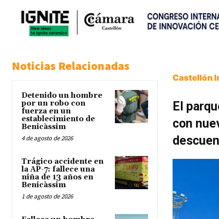
Noticias Relacionadas
Castellón 
Detenido un hombre
por un robo con
El parqu
fuerza en un
establecimiento de
con nuev
Benicàssim
descuent
4 de agosto de 2026
Trágico accidente en
la AP-7: fallece una
niña de 13 años en
Benicàssim
1 de agosto de 2026