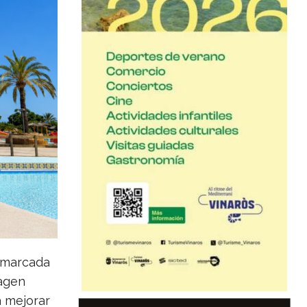
 marcada
magen
a mejorar