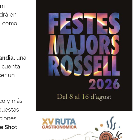
im
ndrá en
ón como
andia
, una
o cuenta
cer un
ico y más
puestas
cciones
e Shot
,