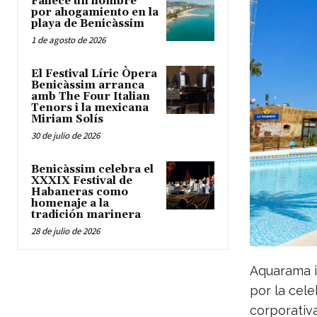
Fallece un hombre
por ahogamiento en la
playa de Benicàssim
1 de agosto de 2026
El Festival Líric Òpera
Benicàssim arranca
amb The Four Italian
Tenors i la mexicana
Miriam Solís
30 de julio de 2026
Benicàssim celebra el
XXXIX Festival de
Habaneras como
homenaje a la
tradición marinera
28 de julio de 2026
Aquarama i
por la cel
corporativ