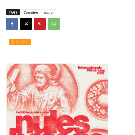
TAGS
Castellón
honor
Imprimir