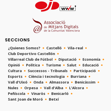
SECCIONS
¿Quienes Somos?
Castelló
Vila-real
Club Deportivo Castellón
Villarreal Club de Fútbol
Diputació
Economía
Opinió
Política
Turisme
Salut
Educació
Cultura
Successos - Tribunals
Participació
Esports
Ciència i tecnologia
Burriana
Vall d'Uixó
Onda
Almassora
Benicàssim
Nules
Orpesa
Vall d'Alba
L'Alcora
Peñíscola
Vinaròs
Benicarló
Sant Joan de Moró
Betxí