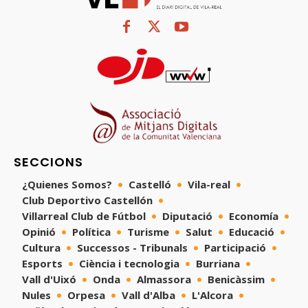
SECCIONS
¿Quienes Somos?
Castelló
Vila-real
Club Deportivo Castellón
Villarreal Club de Fútbol
Diputació
Economía
Opinió
Política
Turisme
Salut
Educació
Cultura
Successos - Tribunals
Participació
Esports
Ciència i tecnologia
Burriana
Vall d'Uixó
Onda
Almassora
Benicàssim
Nules
Orpesa
Vall d'Alba
L'Alcora