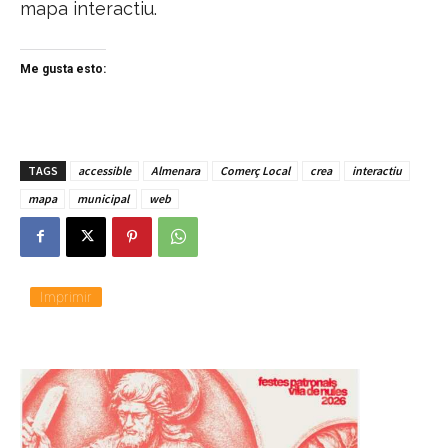
mapa interactiu.
Me gusta esto:
TAGS
accessible
Almenara
Comerç Local
crea
interactiu
mapa
municipal
web
Imprimir