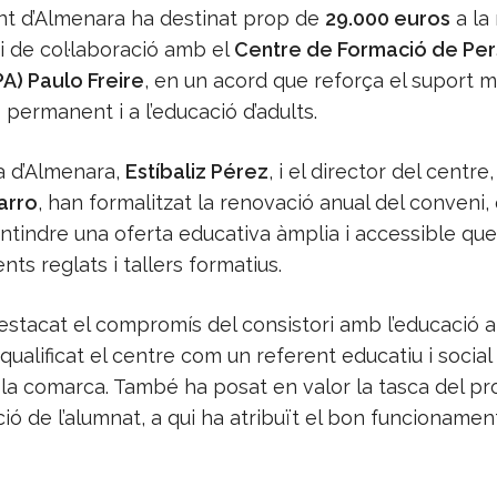
nt d’Almenara ha destinat prop de
29.000 euros
a la
i de col·laboració amb el
Centre de Formació de Pe
A) Paulo Freire
, en un acord que reforça el suport m
 permanent i a l’educació d’adults.
a d’Almenara,
Estíbaliz Pérez
, i el director del centre
arro
, han formalitzat la renovació anual del conveni,
tindre una oferta educativa àmplia i accessible qu
s reglats i tallers formatius.
stacat el compromís del consistori amb l’educació al
a qualificat el centre com un referent educatiu i social
 la comarca. També ha posat en valor la tasca del pr
ació de l’alumnat, a qui ha atribuït el bon funcionamen