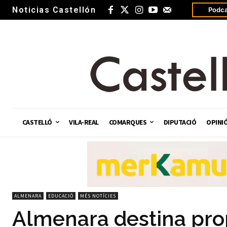
Noticias Castellón
Podca
CASTELLÓ
VILA-REAL
COMARQUES
DIPUTACIÓ
OPINI
ALMENARA
EDUCACIÓ
MÉS NOTÍCIES
Almenara destina pro