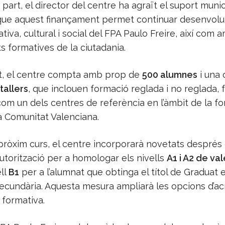
 part, el director del centre ha agraït el suport munic
 que aquest finançament permet continuar desenvolu
tiva, cultural i social del FPA Paulo Freire, així com a
s formatives de la ciutadania.
, el centre compta amb prop de
500 alumnes
i una 
 tallers
, que inclouen formació reglada i no reglada, f
om un dels centres de referència en l’àmbit de la f
la Comunitat Valenciana.
pròxim curs, el centre incorporarà novetats després 
autorització per a homologar els nivells
A1 i A2 de va
ll
B1
per a l’alumnat que obtinga el títol de Graduat 
ecundària. Aquesta mesura ampliarà les opcions d’ac
i formativa.