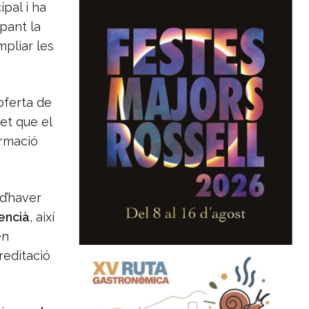
ipal i ha
pant la
mpliar les
oferta de
et que el
ormació
d’haver
lencià
, així
en
reditació