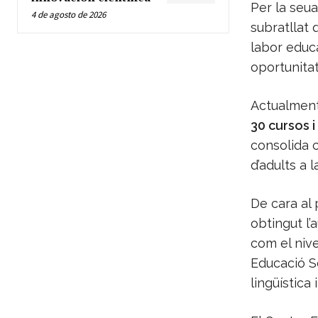
Per la seua
4 de agosto de 2026
subratllat
labor educa
oportunitat
Actualment
30 cursos i
consolida c
d’adults a 
De cara al 
obtingut l’
com el nive
Educació S
lingüística 