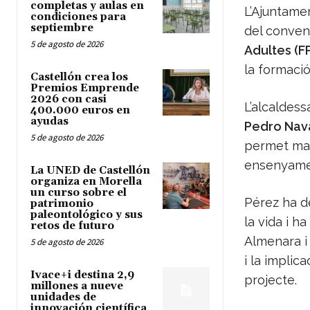
completas y aulas en
L’Ajuntame
condiciones para
septiembre
del conven
5 de agosto de 2026
Adultes (FP
la formació
Castellón crea los
Premios Emprende
2026 con casi
L’alcaldess
400.000 euros en
ayudas
Pedro Nav
5 de agosto de 2026
permet man
ensenyament
La UNED de Castellón
organiza en Morella
un curso sobre el
Pérez ha de
patrimonio
paleontológico y sus
la vida i h
retos de futuro
Almenara i
5 de agosto de 2026
i la implic
Ivace+i destina 2,9
projecte.
millones a nueve
unidades de
innovación científica