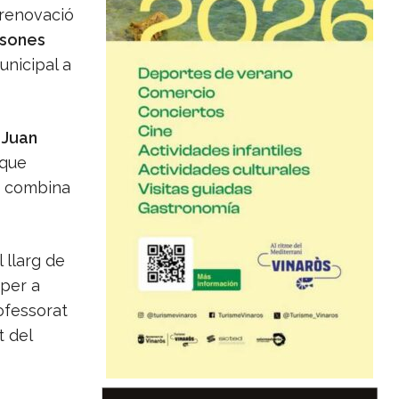
 renovació
rsones
unicipal a
,
Juan
 que
e combina
 llarg de
 per a
ofessorat
t del