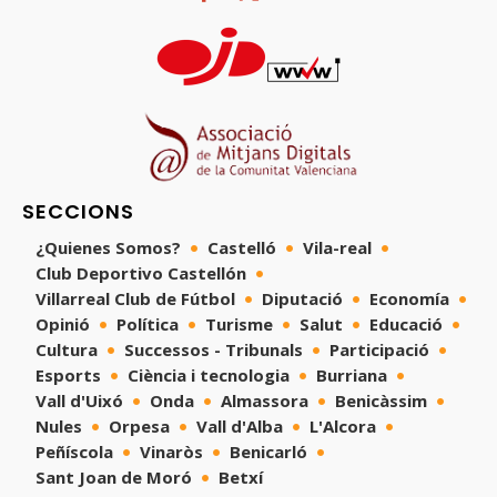
SECCIONS
¿Quienes Somos?
Castelló
Vila-real
Club Deportivo Castellón
Villarreal Club de Fútbol
Diputació
Economía
Opinió
Política
Turisme
Salut
Educació
Cultura
Successos - Tribunals
Participació
Esports
Ciència i tecnologia
Burriana
Vall d'Uixó
Onda
Almassora
Benicàssim
Nules
Orpesa
Vall d'Alba
L'Alcora
Peñíscola
Vinaròs
Benicarló
Sant Joan de Moró
Betxí