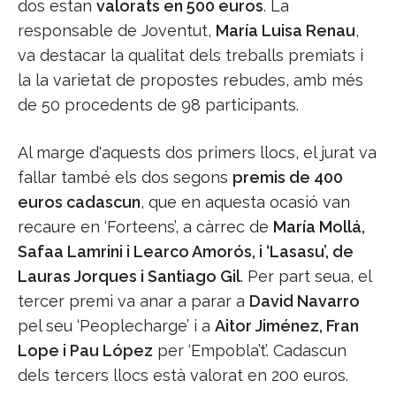
dos estan
valorats en 500 euros
. La
responsable de Joventut,
María Luisa Renau
,
va destacar la qualitat dels treballs premiats i
la la varietat de propostes rebudes, amb més
de 50 procedents de 98 participants.
Al marge d'aquests dos primers llocs, el jurat va
fallar també els dos segons
premis de 400
euros cadascun
, que en aquesta ocasió van
recaure en ‘Forteens’, a càrrec de
María Mollá,
Safaa Lamrini i Learco Amorós, i ‘Lasasu’, de
Lauras Jorques i Santiago Gil
. Per part seua, el
tercer premi va anar a parar a
David Navarro
pel seu ‘Peoplecharge’ i a
Aitor Jiménez, Fran
Lope i Pau López
per ‘Empobla’t’. Cadascun
dels tercers llocs està valorat en 200 euros.