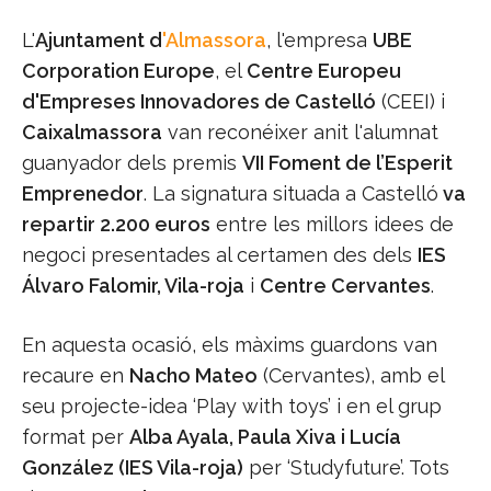
L'
Ajuntament d
'Almassora
, l'empresa
UBE
Corporation Europe
, el
Centre Europeu
d'Empreses Innovadores de Castelló
(CEEI) i
Caixalmassora
van reconéixer anit l'alumnat
guanyador dels premis
VII Foment de l’Esperit
Emprenedor
. La signatura situada a Castelló
va
repartir 2.200 euros
entre les millors idees de
negoci presentades al certamen des dels
IES
Álvaro Falomir, Vila-roja
i
Centre Cervantes
.
En aquesta ocasió, els màxims guardons van
recaure en
Nacho Mateo
(Cervantes), amb el
seu projecte-idea ‘Play with toys’ i en el grup
format per
Alba Ayala, Paula Xiva i Lucía
González (IES Vila-roja)
per ‘Studyfuture’. Tots