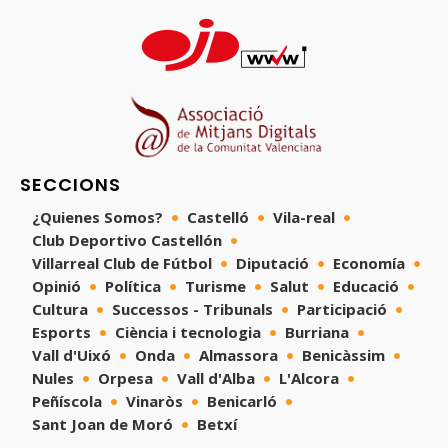
SECCIONS
¿Quienes Somos?
Castelló
Vila-real
Club Deportivo Castellón
Villarreal Club de Fútbol
Diputació
Economía
Opinió
Política
Turisme
Salut
Educació
Cultura
Successos - Tribunals
Participació
Esports
Ciència i tecnologia
Burriana
Vall d'Uixó
Onda
Almassora
Benicàssim
Nules
Orpesa
Vall d'Alba
L'Alcora
Peñíscola
Vinaròs
Benicarló
Sant Joan de Moró
Betxí