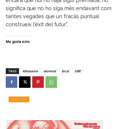
encara que hui no haja sigut premiada, no
significa que no ho siga més endavant com
tantes vegades que un fracàs puntual
construeix l'èxit del futur”.
Me gusta esto:
TAGS
Almassora
alumnat
local
UBE
Imprimir