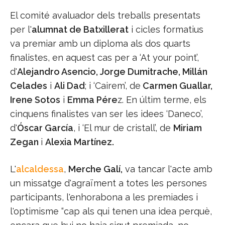
El comité avaluador dels treballs presentats
per l'
alumnat de Batxillerat
i cicles formatius
va premiar amb un diploma als dos quarts
finalistes, en aquest cas per a ‘At your point’,
d'
Alejandro Asencio, Jorge Dumitrache, Millán
Celades
i
Ali Dad
; i ‘Cairem’, de
Carmen Guallar,
Irene Sotos
i
Emma Pére
z. En últim terme, els
cinquens finalistes van ser les idees ‘Daneco’,
d'
Óscar García
, i ‘El mur de cristall’, de
Miriam
Zegan
i
Alexia Martínez.
L'
alcaldessa
,
Merche Galí,
va tancar l'acte amb
un missatge d'agraïment a totes les persones
participants, l'enhorabona a les premiades i
l'optimisme “cap als qui tenen una idea perquè,