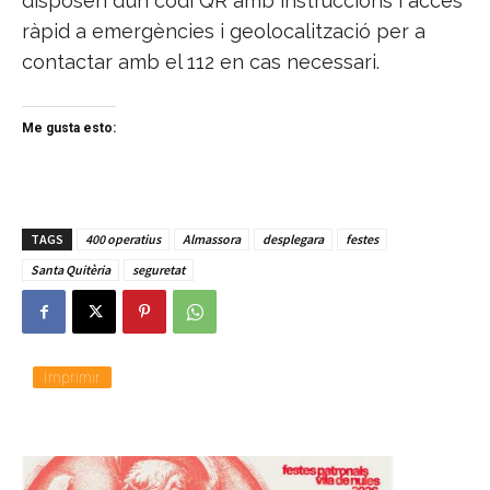
disposen d’un codi QR amb instruccions i accés
ràpid a emergències i geolocalització per a
contactar amb el 112 en cas necessari.
Me gusta esto:
TAGS
400 operatius
Almassora
desplegara
festes
Santa Quitèria
seguretat
Imprimir