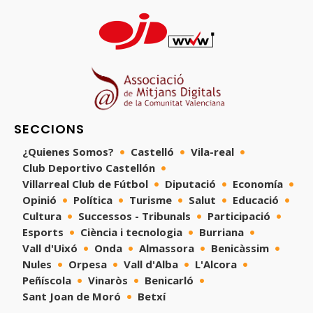
SECCIONS
¿Quienes Somos?
Castelló
Vila-real
Club Deportivo Castellón
Villarreal Club de Fútbol
Diputació
Economía
Opinió
Política
Turisme
Salut
Educació
Cultura
Successos - Tribunals
Participació
Esports
Ciència i tecnologia
Burriana
Vall d'Uixó
Onda
Almassora
Benicàssim
Nules
Orpesa
Vall d'Alba
L'Alcora
Peñíscola
Vinaròs
Benicarló
Sant Joan de Moró
Betxí