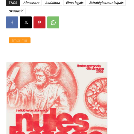
TAGS
Almassora
badalona
Eines legals
Estratègies municipals
Okupació
Imprimir