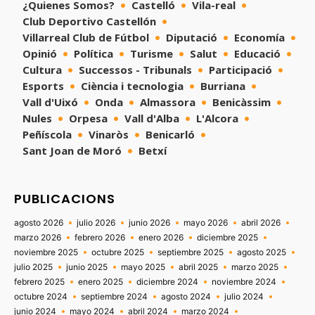
¿Quienes Somos?
Castelló
Vila-real
Club Deportivo Castellón
Villarreal Club de Fútbol
Diputació
Economía
Opinió
Política
Turisme
Salut
Educació
Cultura
Successos - Tribunals
Participació
Esports
Ciència i tecnologia
Burriana
Vall d'Uixó
Onda
Almassora
Benicàssim
Nules
Orpesa
Vall d'Alba
L'Alcora
Peñíscola
Vinaròs
Benicarló
Sant Joan de Moró
Betxí
PUBLICACIONS
agosto 2026
julio 2026
junio 2026
mayo 2026
abril 2026
marzo 2026
febrero 2026
enero 2026
diciembre 2025
noviembre 2025
octubre 2025
septiembre 2025
agosto 2025
julio 2025
junio 2025
mayo 2025
abril 2025
marzo 2025
febrero 2025
enero 2025
diciembre 2024
noviembre 2024
octubre 2024
septiembre 2024
agosto 2024
julio 2024
junio 2024
mayo 2024
abril 2024
marzo 2024