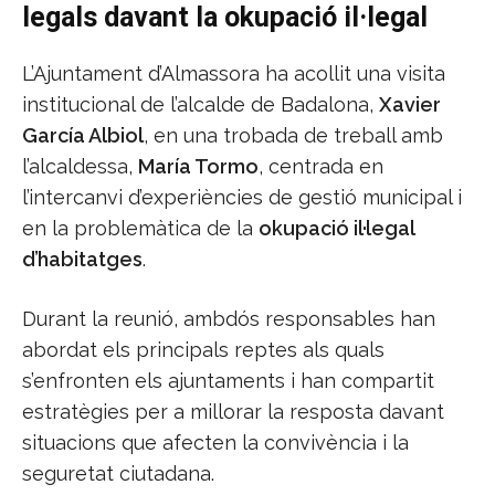
legals davant la okupació il·legal
L’Ajuntament d’Almassora ha acollit una visita
institucional de l’alcalde de Badalona,
Xavier
García Albiol
, en una trobada de treball amb
l’alcaldessa,
María Tormo
, centrada en
l’intercanvi d’experiències de gestió municipal i
en la problemàtica de la
okupació il·legal
d’habitatges
.
Durant la reunió, ambdós responsables han
abordat els principals reptes als quals
s’enfronten els ajuntaments i han compartit
estratègies per a millorar la resposta davant
situacions que afecten la convivència i la
seguretat ciutadana.