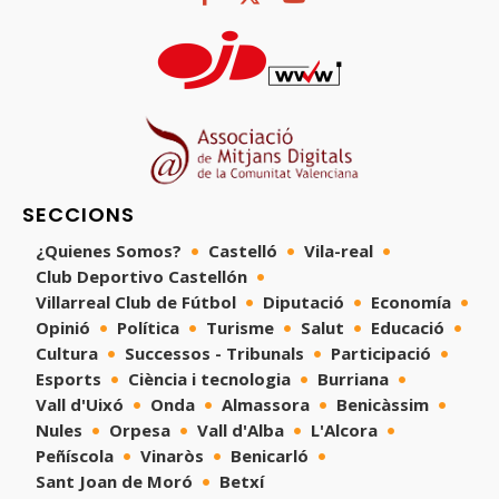
SECCIONS
¿Quienes Somos?
Castelló
Vila-real
Club Deportivo Castellón
Villarreal Club de Fútbol
Diputació
Economía
Opinió
Política
Turisme
Salut
Educació
Cultura
Successos - Tribunals
Participació
Esports
Ciència i tecnologia
Burriana
Vall d'Uixó
Onda
Almassora
Benicàssim
Nules
Orpesa
Vall d'Alba
L'Alcora
Peñíscola
Vinaròs
Benicarló
Sant Joan de Moró
Betxí