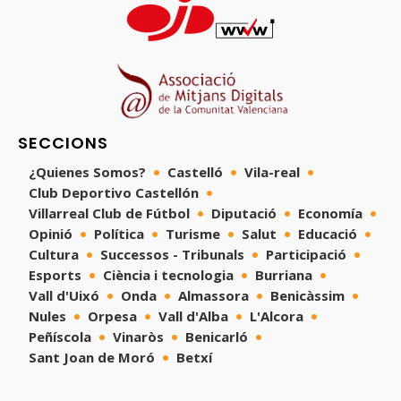
SECCIONS
¿Quienes Somos?
Castelló
Vila-real
Club Deportivo Castellón
Villarreal Club de Fútbol
Diputació
Economía
Opinió
Política
Turisme
Salut
Educació
Cultura
Successos - Tribunals
Participació
Esports
Ciència i tecnologia
Burriana
Vall d'Uixó
Onda
Almassora
Benicàssim
Nules
Orpesa
Vall d'Alba
L'Alcora
Peñíscola
Vinaròs
Benicarló
Sant Joan de Moró
Betxí