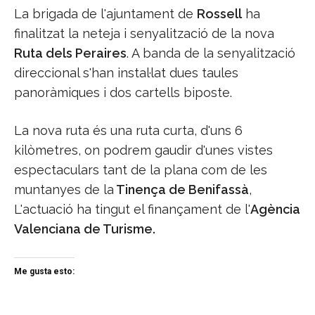
La brigada de l'ajuntament de
Rossell
ha
finalitzat la neteja i senyalització de la nova
Ruta dels Peraires
. A banda de la senyalització
direccional s'han instal·lat dues taules
panoràmiques i dos cartells biposte.
La nova ruta és una ruta curta, d'uns 6
kilòmetres, on podrem gaudir d'unes vistes
espectaculars tant de la plana com de les
muntanyes de la
Tinença de Benifassà
,
L'actuació ha tingut el finançament de l'
Agència
Valenciana de Turisme.
Me gusta esto: