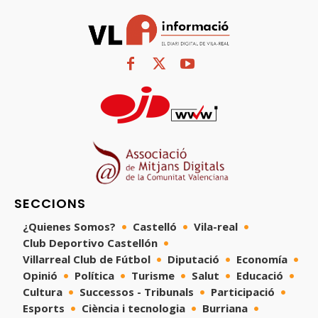
SECCIONS
¿Quienes Somos?
Castelló
Vila-real
Club Deportivo Castellón
Villarreal Club de Fútbol
Diputació
Economía
Opinió
Política
Turisme
Salut
Educació
Cultura
Successos - Tribunals
Participació
Esports
Ciència i tecnologia
Burriana