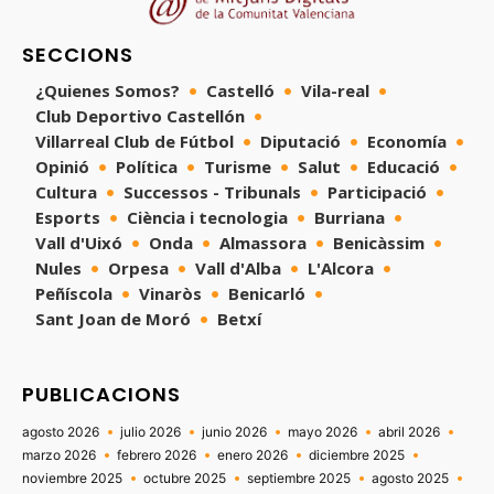
SECCIONS
¿Quienes Somos?
Castelló
Vila-real
Club Deportivo Castellón
Villarreal Club de Fútbol
Diputació
Economía
Opinió
Política
Turisme
Salut
Educació
Cultura
Successos - Tribunals
Participació
Esports
Ciència i tecnologia
Burriana
Vall d'Uixó
Onda
Almassora
Benicàssim
Nules
Orpesa
Vall d'Alba
L'Alcora
Peñíscola
Vinaròs
Benicarló
Sant Joan de Moró
Betxí
PUBLICACIONS
agosto 2026
julio 2026
junio 2026
mayo 2026
abril 2026
marzo 2026
febrero 2026
enero 2026
diciembre 2025
noviembre 2025
octubre 2025
septiembre 2025
agosto 2025