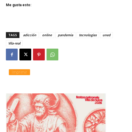
Me gusta esto:
TAGS
adicción
online
pandemia
tecnologias
uned
Vila-real
Imprimir