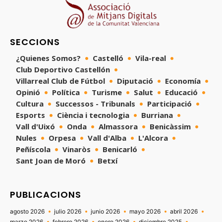
SECCIONS
¿Quienes Somos?
Castelló
Vila-real
Club Deportivo Castellón
Villarreal Club de Fútbol
Diputació
Economía
Opinió
Política
Turisme
Salut
Educació
Cultura
Successos - Tribunals
Participació
Esports
Ciència i tecnologia
Burriana
Vall d'Uixó
Onda
Almassora
Benicàssim
Nules
Orpesa
Vall d'Alba
L'Alcora
Peñíscola
Vinaròs
Benicarló
Sant Joan de Moró
Betxí
PUBLICACIONS
agosto 2026
julio 2026
junio 2026
mayo 2026
abril 2026
marzo 2026
febrero 2026
enero 2026
diciembre 2025