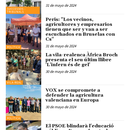
31 de mayo de 2024
SUCCESSOS -
TRIBUNALS
Peris: "Los vecinos,
agricultores y empresarios
tienen que ser y van a ser
escuchados en Bruselas con
Cs"
31 de mayo de 2024
POLÍTICA
La vila-realenca Àfrica Broch
presenta el seu últim llibre
'L'infern és de gel'
30 de mayo de 2024
VILA-REAL
VOX se compromete a
defender la agricultura
valenciana en Europa
30 de mayo de 2024
POLÍTICA
El PSOE blindarà l'educació