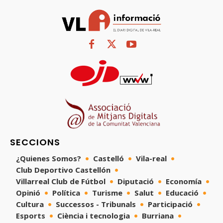
SECCIONS
¿Quienes Somos?
Castelló
Vila-real
Club Deportivo Castellón
Villarreal Club de Fútbol
Diputació
Economía
Opinió
Política
Turisme
Salut
Educació
Cultura
Successos - Tribunals
Participació
Esports
Ciència i tecnologia
Burriana