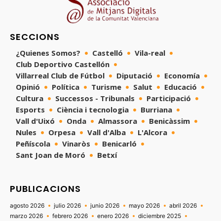
SECCIONS
¿Quienes Somos?
Castelló
Vila-real
Club Deportivo Castellón
Villarreal Club de Fútbol
Diputació
Economía
Opinió
Política
Turisme
Salut
Educació
Cultura
Successos - Tribunals
Participació
Esports
Ciència i tecnologia
Burriana
Vall d'Uixó
Onda
Almassora
Benicàssim
Nules
Orpesa
Vall d'Alba
L'Alcora
Peñíscola
Vinaròs
Benicarló
Sant Joan de Moró
Betxí
PUBLICACIONS
agosto 2026
julio 2026
junio 2026
mayo 2026
abril 2026
marzo 2026
febrero 2026
enero 2026
diciembre 2025