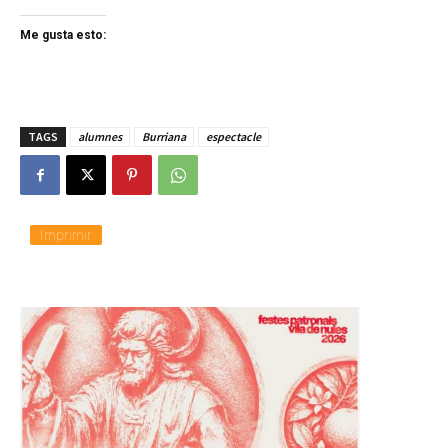
Me gusta esto:
TAGS
alumnes
Burriana
espectacle
Imprimir