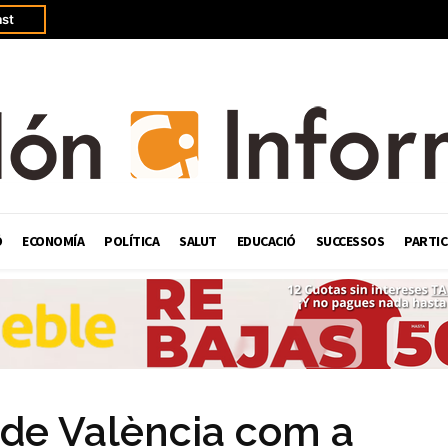
st
Ó
ECONOMÍA
POLÍTICA
SALUT
EDUCACIÓ
SUCCESSOS
PARTIC
 de València com a