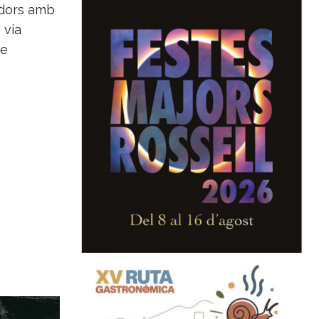
idors amb
 via
re