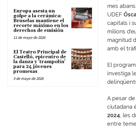
mes abans, 
Europa asesta un
UDEF
Ósca
golpe a la cerámica:
Bruselas mantiene el
capitals i 
recorte máximo en los
derechos de emisión
milions d'e
11 de mayo de 2026
magnitud de
amb el tràf
El Teatro Principal de
Castelló, epicentro de
la danza y 'trampolín'
El progra
para 24 jóvenes
promesas
investiga l
5 de mayo de 2026
delinqüents
A pesar de
ciutadana 
2024
, les
entre temes