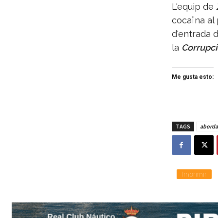
L'equip de
cocaïna al 
d'entrada 
la
Corrupci
Me gusta esto:
TAGS
aborda
Imprimir