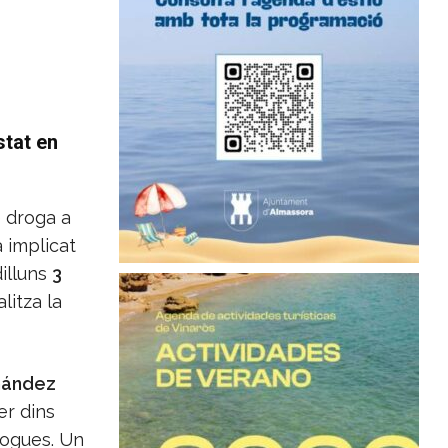
stat en
e droga a
 implicat
dilluns
3
litza la
nández
er dins
rogues. Un