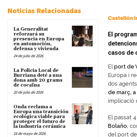
Noticias Relacionadas
Castellón 
La Generalitat
El program
reforzará su
presencia en Europa
detencions
en automoción,
defensa y vivienda
casos de c
24 de julio de 2026
El
port de 
La Policia Local de
Europa i r
Burriana deté a una
dona amb 20 grams
dos agents 
de cocaïna
de març, a 
20 de julio de 2026
implicació 
Onda reclama a
Europa una transición
ecológica viable para
El passat 4
proteger el futuro de
Bolaño
, c
la industria cerámica
16 de mayo de 2026
del port de