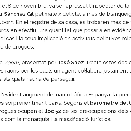
el 8 de novembre, va ser apressat l'inspector de la
r Sánchez Gil
pel mateix delicte, a més de blanquei
suborn. En el registre de sa casa, es trobaren més de 
uros en efectiu, una quantitat que posaria en evidènc
l cas i la seua implicació en activitats delictives re
ic de drogues.
ma
Zoom
, presentat per
José Sáez
, tracta estos dos 
es raons per les quals un agent col·labora justament
 als quals hauria de perseguir.
 l'evident augment del narcotràfic a Espanya, la pre
és sorprenentment baixa. Segons el
baròmetre del C
 drogues ocupen el
lloc
52
de les preocupacions dels 
 com la monarquia i la massificació turística.