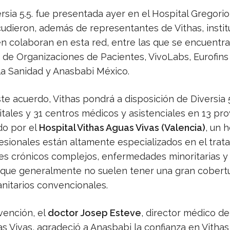
rsia 5.5. fue presentada ayer en el Hospital Gregor
cudieron, además de representantes de Vithas, insti
n colaboran en esta red, entre las que se encuentra
 de Organizaciones de Pacientes, VivoLabs, Eurofin
 la Sanidad y Anasbabi México.
te acuerdo, Vithas pondrá a disposición de Diversia 5
tales y 31 centros médicos y asistenciales en 13 pro
o por el
Hospital Vithas Aguas Vivas (Valencia)
, un h
esionales están altamente especializados en el trat
es crónicos complejos, enfermedades minoritarias y
 que generalmente no suelen tener una gran cobertu
anitarios convencionales.
vención, el
doctor Josep Esteve
, director médico de
s Vivas, agradeció a Anasbabi la confianza en Vithas