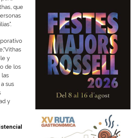
thas, que
personas
ias”.
rporativo
e,“Vithas
le y
o de los
 las
a sus
s
ad y
istencial