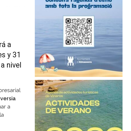
rá a
es y 31
a nivel
resarial
iversia
nar a
la