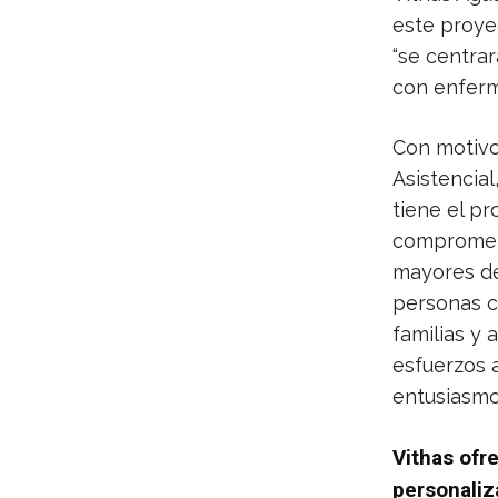
este proyec
“se centrar
con enferm
Con motivo
Asistencial
tiene el p
comprometid
mayores des
personas c
familias y 
esfuerzos 
entusiasmo
Vithas ofr
personali