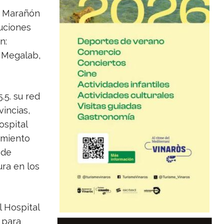
io Marañón
tuciones
n:
s Megalab,
.5. su red
vincias,
ospital
amiento
 de
ra en los
l Hospital
 para