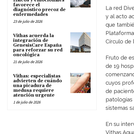
físicos y emocionales
favorece el
La red Dive
diagnóstico precoz de
enfermedades
y al acto a
23 de julio de 2026
que tambié
Plataforma
Vithas acuerda la
integración de
Círculo de
GenesisCare España
para reforzar su red
oncológica
Fruto de es
21 de julio de 2026
de 19 hospi
comenzand
Vithas: especialistas
advierten de cuándo
cuyos prof
una picadura de
medusa requiere
de pacient
atención urgente
patologías
1 de julio de 2026
sistemas s
En su inter
Vithas Agua