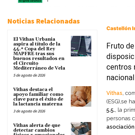
Noticias Relacionadas
Castellón 
El Vithas Urbania
aspira al título de la
Fruto de
44.ª Copa del Rey
MAPFRE tras sus
disposic
buenos resultados en
el Circuito
centros 
Mediterráneo de Vela
5 de agosto de 2026
nacional
Vithas destaca el
Vithas
, co
apoyo familiar como
clave para el éxito de
(ESG),se ha
la lactancia materna
5.5.
, la pri
3 de agosto de 2026
personas c
Vithas alerta de que
asociación
detectar cambios