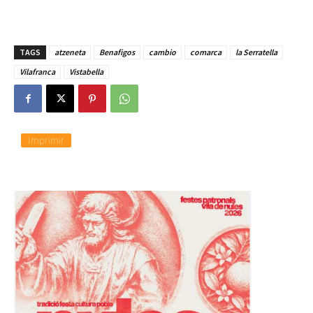
TAGS
atzeneta
Benafigos
cambio
comarca
la Serratella
Vilafranca
Vistabella
Imprimir