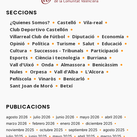
SECCIONS
¿Quienes Somos?
Castelló
Vila-real
Club Deportivo Castellón
Villarreal Club de Fútbol
Diputació
Economía
Opinió
Política
Turisme
Salut
Educació
Cultura
Successos - Tribunals
Participació
Esports
Ciència i tecnologia
Burriana
Vall d'Uixó
Onda
Almassora
Benicàssim
Nules
Orpesa
Vall d'Alba
L'Alcora
Peñíscola
Vinaròs
Benicarló
Sant Joan de Moró
Betxí
PUBLICACIONS
agosto 2026
julio 2026
junio 2026
mayo 2026
abril 2026
marzo 2026
febrero 2026
enero 2026
diciembre 2025
noviembre 2025
octubre 2025
septiembre 2025
agosto 2025
julio 2025
junio 2025
mayo 2025
abril 2025
marzo 2025