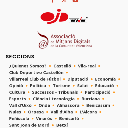
SECCIONS
¿Quienes Somos?
Castelló
Vila-real
Club Deportivo Castellón
Villarreal Club de Fútbol
Diputació
Economía
Opinió
Política
Turisme
Salut
Educació
Cultura
Successos - Tribunals
Participació
Esports
Ciència i tecnologia
Burriana
Vall d'Uixó
Onda
Almassora
Benicàssim
Nules
Orpesa
Vall d'Alba
L'Alcora
Peñíscola
Vinaròs
Benicarló
Sant Joan de Moró
Betxí