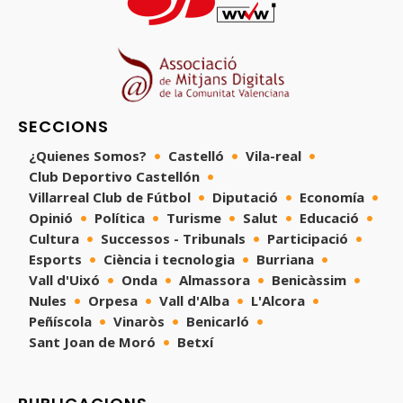
SECCIONS
¿Quienes Somos?
Castelló
Vila-real
Club Deportivo Castellón
Villarreal Club de Fútbol
Diputació
Economía
Opinió
Política
Turisme
Salut
Educació
Cultura
Successos - Tribunals
Participació
Esports
Ciència i tecnologia
Burriana
Vall d'Uixó
Onda
Almassora
Benicàssim
Nules
Orpesa
Vall d'Alba
L'Alcora
Peñíscola
Vinaròs
Benicarló
Sant Joan de Moró
Betxí