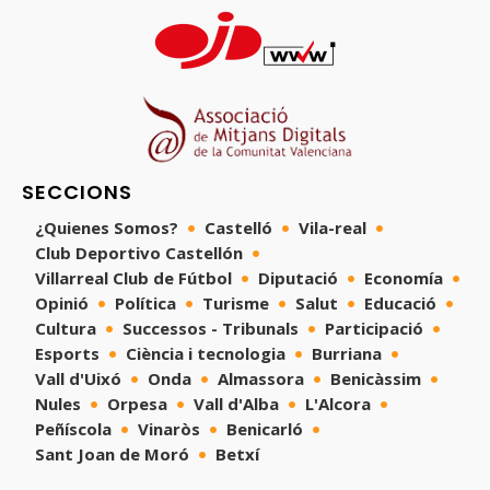
SECCIONS
¿Quienes Somos?
Castelló
Vila-real
Club Deportivo Castellón
Villarreal Club de Fútbol
Diputació
Economía
Opinió
Política
Turisme
Salut
Educació
Cultura
Successos - Tribunals
Participació
Esports
Ciència i tecnologia
Burriana
Vall d'Uixó
Onda
Almassora
Benicàssim
Nules
Orpesa
Vall d'Alba
L'Alcora
Peñíscola
Vinaròs
Benicarló
Sant Joan de Moró
Betxí