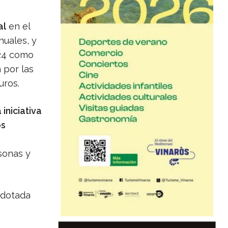
al
en el
nuales, y
024 como
 por las
uros.
iniciativa
os
sonas y
 dotada