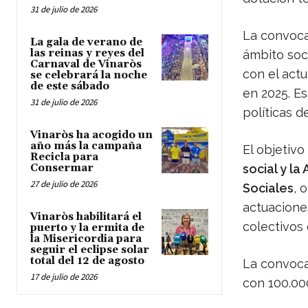
31 de julio de 2026
La convoca
La gala de verano de
las reinas y reyes del
ámbito soci
Carnaval de Vinaròs
con el act
se celebrará la noche
de este sábado
en 2025. Es
31 de julio de 2026
políticas d
Vinaròs ha acogido un
año más la campaña
El objetiv
Recicla para
Consermar
social y la
27 de julio de 2026
Sociales
, 
actuacione
Vinaròs habilitará el
colectivos 
puerto y la ermita de
la Misericordia para
seguir el eclipse solar
total del 12 de agosto
La convoca
17 de julio de 2026
con 100.00