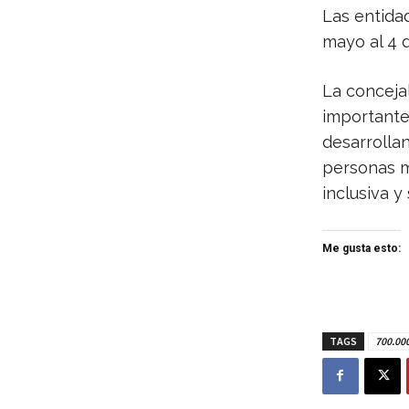
Las entida
mayo al 4 d
La concejal
importante 
desarrolla
personas m
inclusiva y 
Me gusta esto:
TAGS
700.00