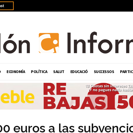
st
Ó
ECONOMÍA
POLÍTICA
SALUT
EDUCACIÓ
SUCCESSOS
PARTIC
00 euros a las subvenci