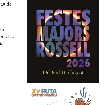
 15 de
òs,
r a las
,