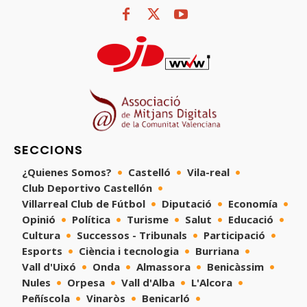
SECCIONS
¿Quienes Somos?
Castelló
Vila-real
Club Deportivo Castellón
Villarreal Club de Fútbol
Diputació
Economía
Opinió
Política
Turisme
Salut
Educació
Cultura
Successos - Tribunals
Participació
Esports
Ciència i tecnologia
Burriana
Vall d'Uixó
Onda
Almassora
Benicàssim
Nules
Orpesa
Vall d'Alba
L'Alcora
Peñíscola
Vinaròs
Benicarló