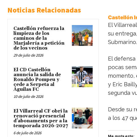
Noticias Relacionadas
Castellón 
El Villarre
Castellón refuerza la
su entrega
limpieza de los
caminos de la
Submarino.
Marjalería a petición
de los vecinos
29 de julio de 2026
El defensa 
pocas sema
El CD Castellón
anuncia la salida de
momento, 
Ronaldo Pompeu y
y Eric Bail
cede a Serpeta al
Águilas FC
segunda vu
10 de julio de 2026
Desde su re
El Villarreal CF obri la
renovació presencial
a los 47 qu
d’abonaments per a la
temporada 2026-2027
6 de julio de 2026
Me gusta esto: