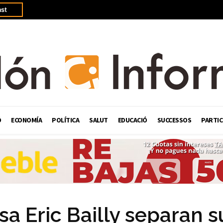
st
Ó
ECONOMÍA
POLÍTICA
SALUT
EDUCACIÓ
SUCCESSOS
PARTIC
nsa Eric Bailly separan s