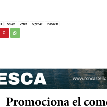
os
equipo
etapa
segunda
Villarreal