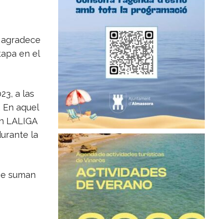
le agradece
tapa en el
23, a las
 En aquel
n LALIGA
durante la
 se suman