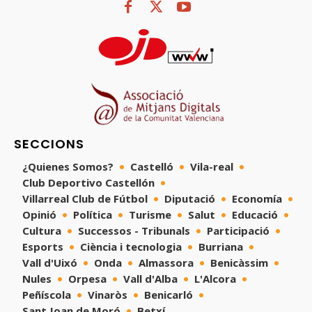
SECCIONS
¿Quienes Somos?
Castelló
Vila-real
Club Deportivo Castellón
Villarreal Club de Fútbol
Diputació
Economía
Opinió
Política
Turisme
Salut
Educació
Cultura
Successos - Tribunals
Participació
Esports
Ciència i tecnologia
Burriana
Vall d'Uixó
Onda
Almassora
Benicàssim
Nules
Orpesa
Vall d'Alba
L'Alcora
Peñíscola
Vinaròs
Benicarló
Sant Joan de Moró
Betxí