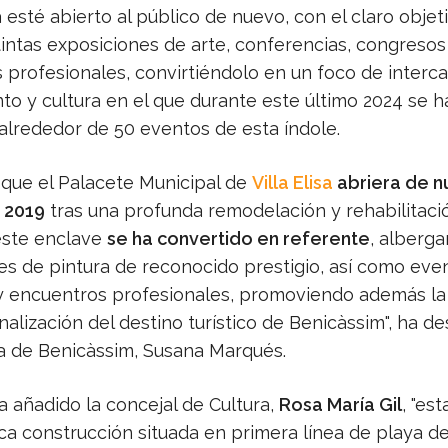
esté abierto al público de nuevo, con el claro objet
tintas exposiciones de arte, conferencias, congresos
 profesionales, convirtiéndolo en un foco de interc
to y cultura en el que durante este último 2024 se h
alrededor de 50 eventos de esta índole.
que el Palacete Municipal de
Villa Elisa
abriera de n
 2019
tras una profunda remodelación y rehabilitaci
este enclave
se ha convertido en referente
, alberg
es de pintura de reconocido prestigio, así como eve
 y encuentros profesionales, promoviendo además la
alización del destino turístico de Benicàssim", ha d
sa de Benicàssim, Susana Marqués.
a añadido la concejal de Cultura,
Rosa María Gil
, "est
a construcción situada en primera línea de playa d