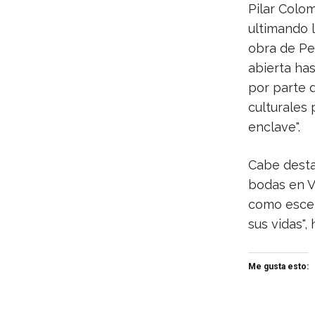
Pilar Colo
ultimando 
obra de Per
abierta ha
por parte 
culturales 
enclave".
Cabe desta
bodas en Vi
como escen
sus vidas", 
Me gusta esto: