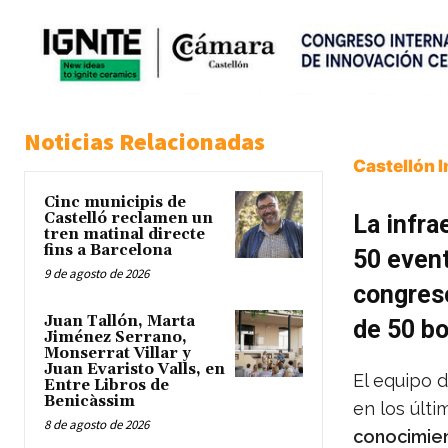
Noticias Relacionadas
Castellón 
Cinc municipis de
Castelló reclamen un
La infra
tren matinal directe
fins a Barcelona
50 event
9 de agosto de 2026
congreso
Juan Tallón, Marta
de 50 b
Jiménez Serrano,
Monserrat Villar y
Juan Evaristo Valls, en
El equipo 
Entre Libros de
Benicàssim
en los últi
8 de agosto de 2026
conocimie