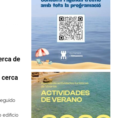
erca de
 cerca
eguido
 edificio