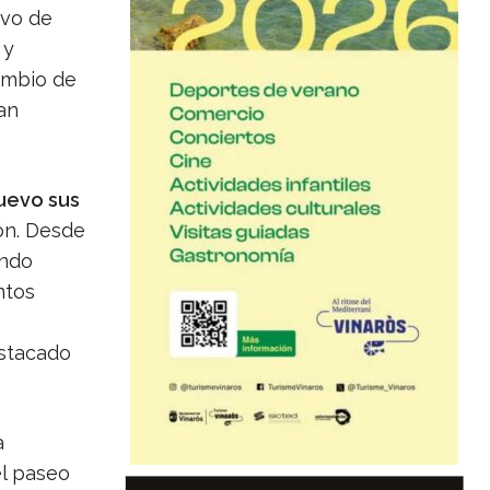
ivo de
 y
ambio de
an
uevo sus
ón. Desde
ando
ntos
estacado
a
el paseo