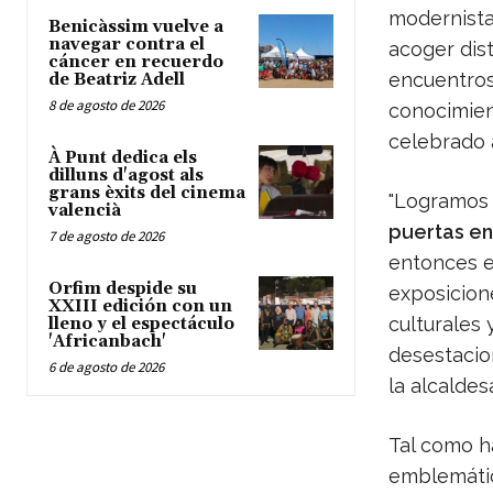
modernista 
Benicàssim vuelve a
navegar contra el
acoger dis
cáncer en recuerdo
encuentros
de Beatriz Adell
8 de agosto de 2026
conocimien
celebrado 
À Punt dedica els
dilluns d'agost als
grans èxits del cinema
"Logramos 
valencià
puertas en
7 de agosto de 2026
entonces 
Orfim despide su
exposicion
XXIII edición con un
culturales
lleno y el espectáculo
'Africanbach'
desestacion
6 de agosto de 2026
la alcalde
Tal como h
emblemátic