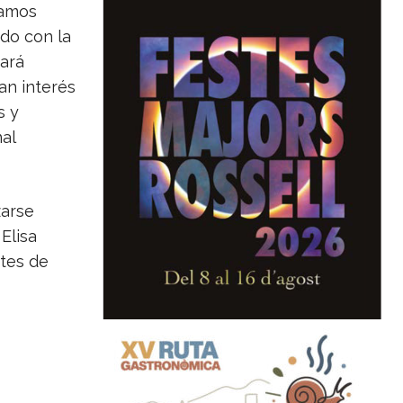
tamos
do con la
tará
an interés
s y
al
zarse
 Elisa
ntes de