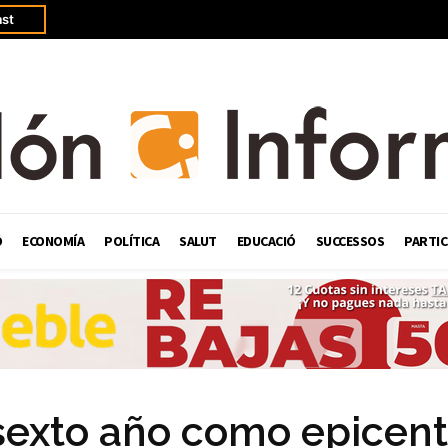
st
Ó
ECONOMÍA
POLÍTICA
SALUT
EDUCACIÓ
SUCCESSOS
PARTIC
u sexto año como epicen