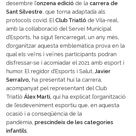
desembre l’
onzena edició
de la
carrera de
Sant Silvestre
, que torna adaptada als
protocols covid. El
Club Triatló
de Vila-real,
amb la col·laboració del Servei Municipal
d’Esports, ha sigut l’encarregat, un any més,
d’organitzar aquesta emblemàtica prova en la
qual els veïns i veïnes participants podran
disfressar-se i acomiadar el 2021 amb esport i
humor. El regidor d’Esports i Salut,
Javier
Serralvo,
ha presentat hui la carrera,
acompanyat pel representant del Club
Triatló
Álex Martí,
qui ha explicat l’organització
de l’esdeveniment esportiu que, en aquesta
ocasió i a conseqüència de la
pandèmia,
prescindeix de les categories
infantils
.