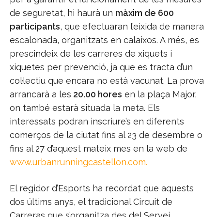
de seguretat, hi haurà un
màxim de 600
participants
, que efectuaran l’eixida de manera
escalonada, organitzats en calaixos. A més, es
prescindeix de les carreres de xiquets i
xiquetes per prevenció, ja que es tracta d’un
col·lectiu que encara no està vacunat. La prova
arrancarà a les
20.00 hores
en la plaça Major,
on també estarà situada la meta. Els
interessats podran inscriure’s en diferents
comerços de la ciutat fins al 23 de desembre o
fins al 27 d’aquest mateix mes en la web de
www.urbanrunningcastellon.com
.
El regidor d’Esports ha recordat que aquests
dos últims anys, el tradicional Circuit de
Carreras que s’organitza des del Servei