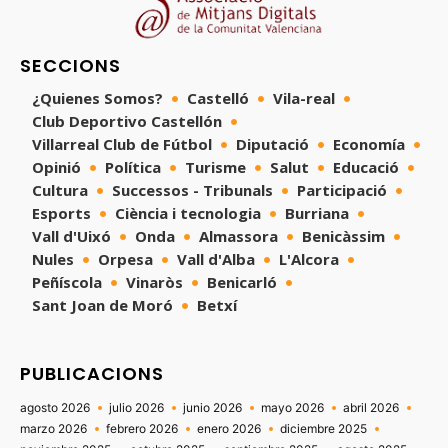
SECCIONS
¿Quienes Somos?
Castelló
Vila-real
Club Deportivo Castellón
Villarreal Club de Fútbol
Diputació
Economía
Opinió
Política
Turisme
Salut
Educació
Cultura
Successos - Tribunals
Participació
Esports
Ciència i tecnologia
Burriana
Vall d'Uixó
Onda
Almassora
Benicàssim
Nules
Orpesa
Vall d'Alba
L'Alcora
Peñíscola
Vinaròs
Benicarló
Sant Joan de Moró
Betxí
PUBLICACIONS
agosto 2026
julio 2026
junio 2026
mayo 2026
abril 2026
marzo 2026
febrero 2026
enero 2026
diciembre 2025