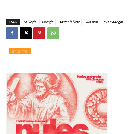
TAGS
col·legis
Energia
sostenibilitat
Vila-real
Xus Madrigal
Imprimir