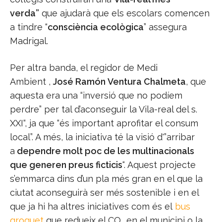
verda”
que ajudarà que els escolars comencen
a tindre “
consciència ecològica
” assegura
Madrigal.
Per altra banda, el regidor de Medi
Ambient
,
José
Ramón
Ventura
Chalmeta
, que
aquesta era una “inversió que no podíem
perdre” per tal d’aconseguir la Vila-real del s.
XXI
“
, ja que “és important aprofitar el consum
local”. A més, la iniciativa té la visió d'”arribar
a
dependre molt poc de les multinacionals
que generen preus ficticis
“. Aquest projecte
s’emmarca dins d’un pla més gran en el que la
ciutat aconseguirà ser més sostenible i en el
que ja hi ha altres iniciatives com és el
bus
groguet
que redueix el CO₂ en el municipi o la