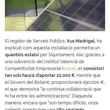
El regidor de Serveis Públics,
Xus Madrigal,
ha
explicat com aquesta instal·lació permetrà un
quantiós
estalvi
per l’Ajuntament. Així, gràcies a
una subvenció del Institut Valencià de
Competitivitat Empresarial (
Ivace
)
, el
consistori
tan sols haurà d’aportar 22.000 €
mentre que
el Govern del Botànic proporcionarà 290.000 €,
el que demostra “la contínua col·laboració que
hi ha entre les administracions”. D’aquesta
manera, encara que “son temps difícils, onze
col·legis construiran una
Vila-real més