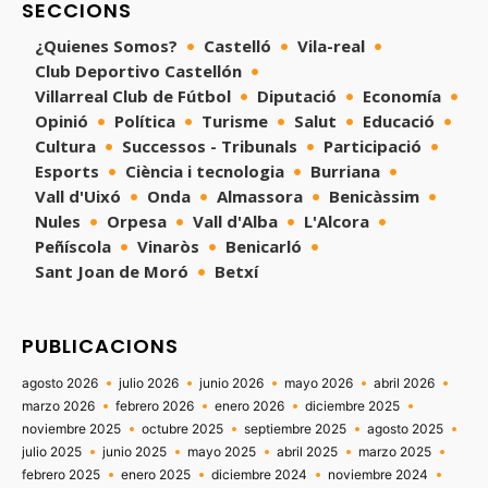
SECCIONS
¿Quienes Somos?
Castelló
Vila-real
Club Deportivo Castellón
Villarreal Club de Fútbol
Diputació
Economía
Opinió
Política
Turisme
Salut
Educació
Cultura
Successos - Tribunals
Participació
Esports
Ciència i tecnologia
Burriana
Vall d'Uixó
Onda
Almassora
Benicàssim
Nules
Orpesa
Vall d'Alba
L'Alcora
Peñíscola
Vinaròs
Benicarló
Sant Joan de Moró
Betxí
PUBLICACIONS
agosto 2026
julio 2026
junio 2026
mayo 2026
abril 2026
marzo 2026
febrero 2026
enero 2026
diciembre 2025
noviembre 2025
octubre 2025
septiembre 2025
agosto 2025
julio 2025
junio 2025
mayo 2025
abril 2025
marzo 2025
febrero 2025
enero 2025
diciembre 2024
noviembre 2024