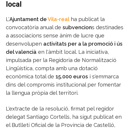
local
L'
Ajuntament de
Vila-real
ha publicat la
convocatòria anual de
subvencion
s destinades
a associacions sense ànim de lucre que
desenvolupen
activitats per a la promoció i ús
del valencià
en l'àmbit local. La iniciativa,
impulsada per la Regidoria de Normalització
Lingüística, compta amb una dotació
econòmica total de
15.000 euros
i s'emmarca
dins del compromís institucional per fomentar
la llengua pròpia del territori.
L'extracte de la resolució, firmat pel regidor
delegat Santiago Cortells, ha sigut publicat en
el Butlletí Oficial de la Província de Castelló,