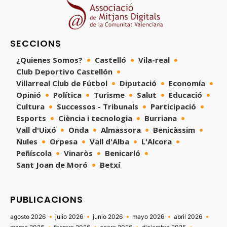
SECCIONS
¿Quienes Somos?
Castelló
Vila-real
Club Deportivo Castellón
Villarreal Club de Fútbol
Diputació
Economía
Opinió
Política
Turisme
Salut
Educació
Cultura
Successos - Tribunals
Participació
Esports
Ciència i tecnologia
Burriana
Vall d'Uixó
Onda
Almassora
Benicàssim
Nules
Orpesa
Vall d'Alba
L'Alcora
Peñíscola
Vinaròs
Benicarló
Sant Joan de Moró
Betxí
PUBLICACIONS
agosto 2026
julio 2026
junio 2026
mayo 2026
abril 2026