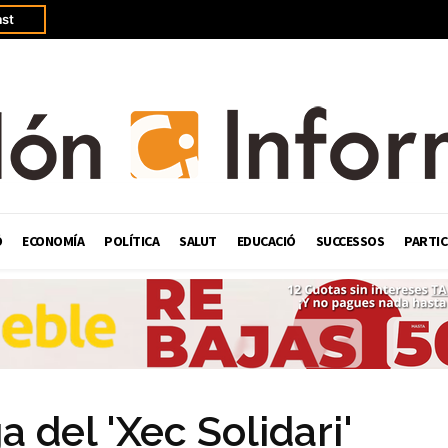
st
Ó
ECONOMÍA
POLÍTICA
SALUT
EDUCACIÓ
SUCCESSOS
PARTIC
a del 'Xec Solidari'