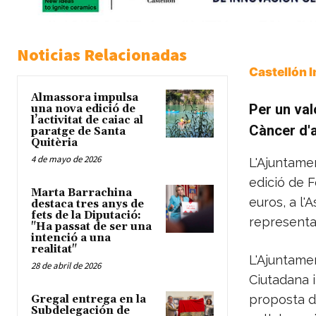
Noticias Relacionadas
Castellón 
Almassora impulsa
Per un val
una nova edició de
l’activitat de caiac al
Càncer
d'
paratge de Santa
Quitèria
4 de mayo de 2026
L'Ajuntamen
edició de F
Marta Barrachina
euros, a l'
destaca tres anys de
fets de la Diputació:
representa
"Ha passat de ser una
intenció a una
realitat"
L'Ajuntamen
28 de abril de 2026
Ciutadana i
proposta de
Gregal entrega en la
Subdelegación de