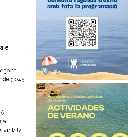
a el
 segona
r de 3.045
ió
a a
), amb la