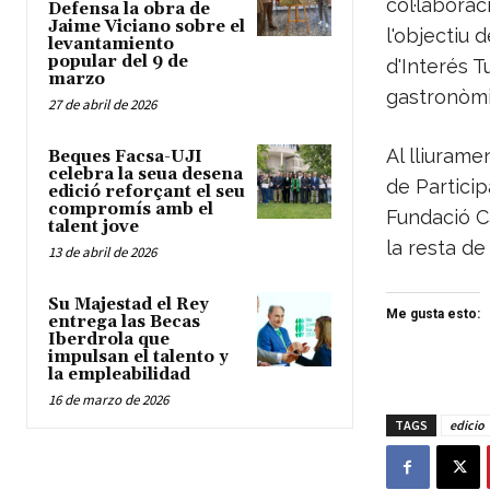
col·laborac
Defensa la obra de
Jaime Viciano sobre el
l'objectiu 
levantamiento
popular del 9 de
d'Interés T
marzo
gastronòmic
27 de abril de 2026
Al lliurame
Beques Facsa-UJI
celebra la seua desena
de Particip
edició reforçant el seu
compromís amb el
Fundació Ca
talent jove
la resta de 
13 de abril de 2026
Su Majestad el Rey
Me gusta esto:
entrega las Becas
Iberdrola que
impulsan el talento y
la empleabilidad
16 de marzo de 2026
TAGS
edicio