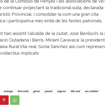
ió de la Comissió de Penyes i les associacions de ve
de continuar projectant la tradicional xulla, declarada
urístic Provincial, i consolidar-la com una gran cita
a i participativa més enllà de les festes patronals.
nt han assistit l'alcalde de la ciutat, José Benlloch; la
ació Ciutadana i Barris, Miriam Caravaca; la president
ixa Rural Vila-real, Sonia Sánchez així com represe
col·lectius implicats
entrega
fem xulla
gener
passat
segona
Vila-real
xec solidari