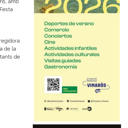
ïns, amb
 Festa
 regidora
a de la
ntants de