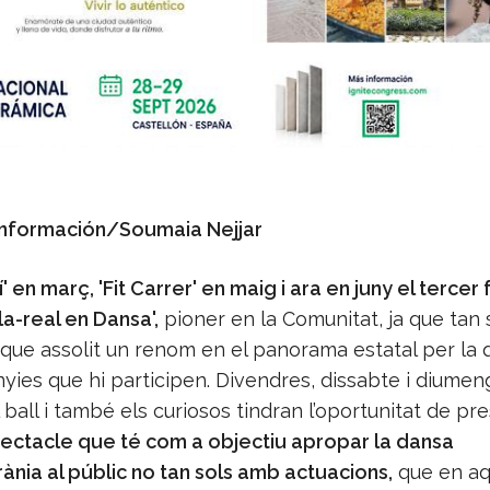
Información/Soumaia Nejjar
' en març, 'Fit Carrer' en maig i ara en juny el tercer 
ila-real en Dansa',
pioner en la Comunitat, ja que tan s
 que assolit un renom en el panorama estatal per la q
yies que hi participen. Divendres, dissabte i diumen
ball i també els curiosos tindran l’oportunitat de pr
ctacle que té com a objectiu apropar la dansa
nia al públic no tan sols amb actuacions,
que en aq