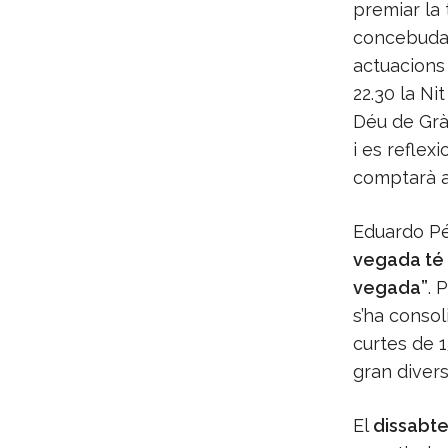
premiar la 
concebuda p
actuacions 
22.30 la Ni
Déu de Grà
i es reflex
comptarà a
Eduardo Pér
vegada té 
vegada”
. 
s’ha consol
curtes de 1
gran divers
El
dissabt