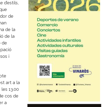
 d’estils,
 que
idor de
han
ma de la
ó de la
ó de
ipació
sos i
bte
t art a la
 les 13.00
 de cos de
er a