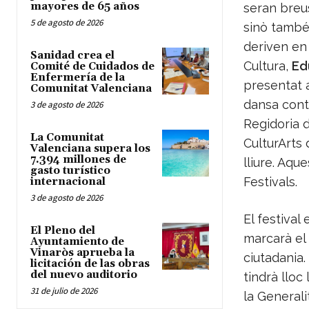
mayores de 65 años
seran breus
5 de agosto de 2026
sinò també
deriven en 
Sanidad crea el
Cultura,
Ed
Comité de Cuidados de
Enfermería de la
presentat 
Comunitat Valenciana
dansa cont
3 de agosto de 2026
Regidoria 
La Comunitat
CulturArts 
Valenciana supera los
7.394 millones de
lliure. Aqu
gasto turístico
Festivals.
internacional
3 de agosto de 2026
El festiva
El Pleno del
marcarà el
Ayuntamiento de
Vinaròs aprueba la
ciutadania.
licitación de las obras
del nuevo auditorio
tindrà lloc
31 de julio de 2026
la Generali