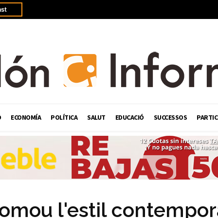
st
Ó
ECONOMÍA
POLÍTICA
SALUT
EDUCACIÓ
SUCCESSOS
PARTIC
promou l'estil contempor