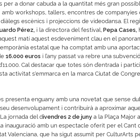
 per a donar cabuda a la quantitat més gran possible
 amb workshops, tallers, encontres de companyies
diàlegs escènics i projeccions de videodansa. El reg
uardo Pérez,
i la directora del festival,
Pepa Cases,
aquest matí aquest esdeveniment clau en el panora
emporània estatal que ha comptat amb una aportaci
de
16.000 euros
i l’any passat va rebre una subvenci
d’11.000. Cal destacar que totes són d’entrada i partic
esta activitat s'emmarca en la marca Ciutat de Congre
l es presenta enguany amb una novetat que sense du
 seu desenvolupament i contribuirà a aproximar aques
 La jornada del d
ivendres 2 de juny
a la Plaça Major a
 la inauguració amb un espectacle oferit per el Cant
tat Valenciana, que ha sigut assumit per CulturArts p