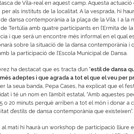
tasca de Vila-real en aquest camp. Aquesta actuació
er als instituts de la localitat. A la vesprada, hi hau
de dansa contemporània a la plaça de la Vila. I a la ni
t de Tertúlia amb quatre participants en l’Ermita de l
cia i que serà un encontre més informal en el qual e
ionarà sobre la situació de la dansa contemporània i 
mb la participació de l’Escola Municipal de Dansa.
ez ha destacat que es tracta d’un “
estil de dansa q
més adeptes i que agrada a tot el que el veu per p
Per la seua banda, Pepa Cases, ha explicat que el fest
idat i té un nom en l’àmbit estatal. “Amb aquestes p
5 o 20 minuts perquè arriben a tot el món i donar a c
itat d’estils de dansa contemporània que existeixen”.
e
al matí hi haurà un workshop de participació lliure e