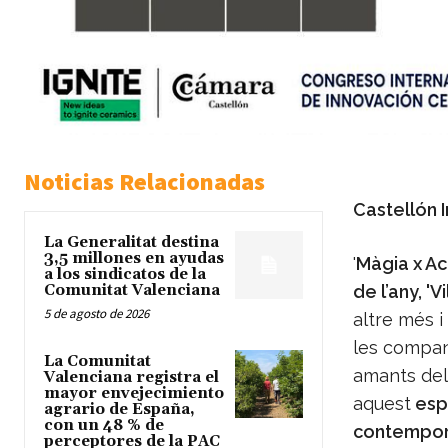
Noticias Relacionadas
Castellón 
La Generalitat destina
3,5 millones en ayudas
'
Màgia x Ací
a los sindicatos de la
Comunitat Valenciana
de l’any, 'V
5 de agosto de 2026
altre més i
les compan
La Comunitat
amants del 
Valenciana registra el
mayor envejecimiento
aquest
espe
agrario de España,
con un 48 % de
contemporà
perceptores de la PAC