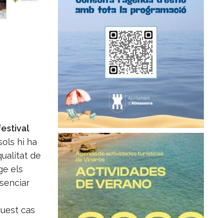
festival
ols hi ha
ualitat de
ge els
esenciar
uest cas