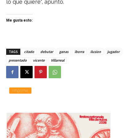
lo que quiere", apuntó.
Me gusta esto:
TAGS
citado
debutar
ganas
iborra
ilusion
jugador
presentado
vicente
Villarreal
Imprimir