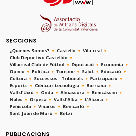
SECCIONS
¿Quienes Somos?
Castelló
Vila-real
Club Deportivo Castellón
Villarreal Club de Fútbol
Diputació
Economía
Opinió
Política
Turisme
Salut
Educació
Cultura
Successos - Tribunals
Participació
Esports
Ciència i tecnologia
Burriana
Vall d'Uixó
Onda
Almassora
Benicàssim
Nules
Orpesa
Vall d'Alba
L'Alcora
Peñíscola
Vinaròs
Benicarló
Sant Joan de Moró
Betxí
PUBLICACIONS