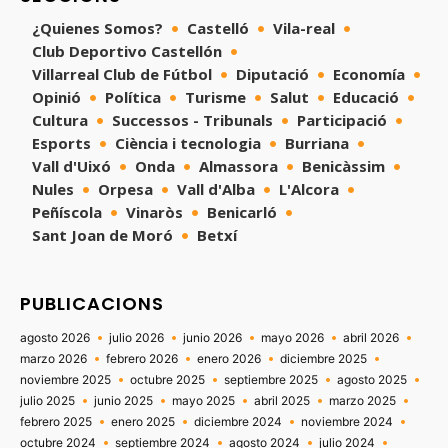
¿Quienes Somos?
Castelló
Vila-real
Club Deportivo Castellón
Villarreal Club de Fútbol
Diputació
Economía
Opinió
Política
Turisme
Salut
Educació
Cultura
Successos - Tribunals
Participació
Esports
Ciència i tecnologia
Burriana
Vall d'Uixó
Onda
Almassora
Benicàssim
Nules
Orpesa
Vall d'Alba
L'Alcora
Peñíscola
Vinaròs
Benicarló
Sant Joan de Moró
Betxí
PUBLICACIONS
agosto 2026
julio 2026
junio 2026
mayo 2026
abril 2026
marzo 2026
febrero 2026
enero 2026
diciembre 2025
noviembre 2025
octubre 2025
septiembre 2025
agosto 2025
julio 2025
junio 2025
mayo 2025
abril 2025
marzo 2025
febrero 2025
enero 2025
diciembre 2024
noviembre 2024
octubre 2024
septiembre 2024
agosto 2024
julio 2024