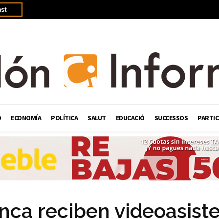
st
Ó
ECONOMÍA
POLÍTICA
SALUT
EDUCACIÓ
SUCCESSOS
PARTIC
anca reciben videoasist