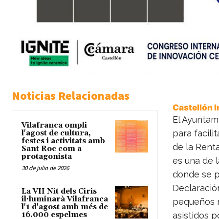
Noticias Relacionadas
Castellón 
El Ayuntami
Vilafranca ompli
para facili
l'agost de cultura,
festes i activitats amb
de la Renta
Sant Roc com a
protagonista
es una de l
30 de julio de 2026
donde se pu
Declaración
La VII Nit dels Ciris
il·luminarà Vilafranca
pequeños m
l'1 d'agost amb més de
16.000 espelmes
asistidos p