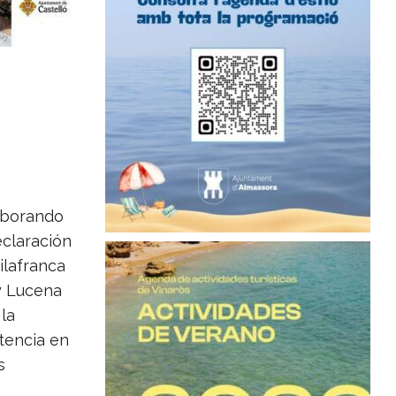
laborando
eclaración
ilafranca
 y Lucena
la
stencia en
s