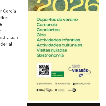
r García
llón,
de
o
istración
der al