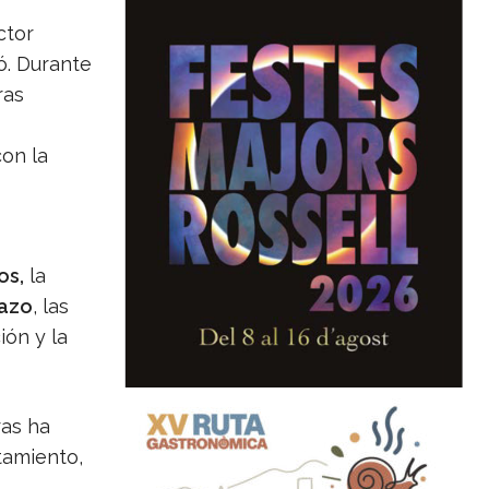
ctor
ó. Durante
ras
con la
os,
la
lazo
, las
ión y la
ras ha
tamiento,