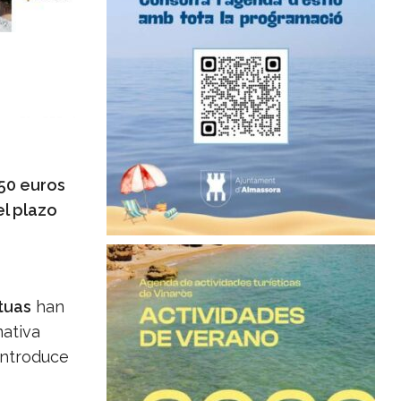
 50 euros
el plazo
tuas
han
mativa
introduce