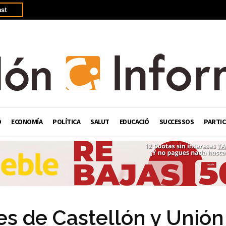
st
Ó
ECONOMÍA
POLÍTICA
SALUT
EDUCACIÓ
SUCCESSOS
PARTIC
s de Castellón y Unión