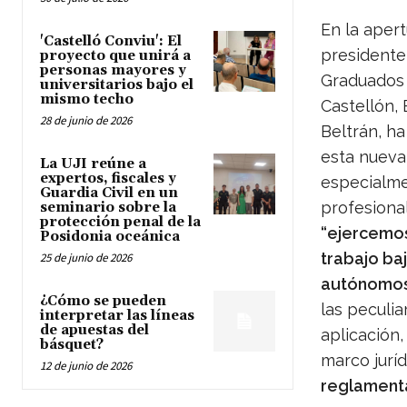
En la apert
'Castelló Conviu': El
presidente
proyecto que unirá a
personas mayores y
Graduados 
universitarios bajo el
mismo techo
Castellón,
28 de junio de 2026
Beltrán, h
esta nueva
La UJI reúne a
expertos, fiscales y
especialme
Guardia Civil en un
profesiona
seminario sobre la
protección penal de la
“ejercemo
Posidonia oceánica
trabajo baj
25 de junio de 2026
autónomos
¿Cómo se pueden
las peculi
interpretar las líneas
de apuestas del
aplicación
básquet?
marco jurí
12 de junio de 2026
reglamenta