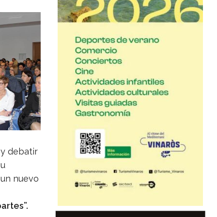
y debatir
su
 un nuevo
artes”.