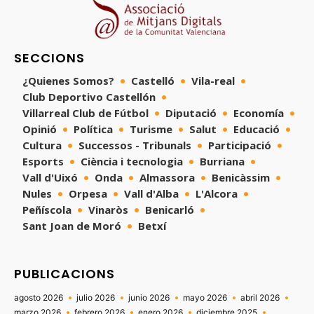
SECCIONS
¿Quienes Somos?
Castelló
Vila-real
Club Deportivo Castellón
Villarreal Club de Fútbol
Diputació
Economía
Opinió
Política
Turisme
Salut
Educació
Cultura
Successos - Tribunals
Participació
Esports
Ciència i tecnologia
Burriana
Vall d'Uixó
Onda
Almassora
Benicàssim
Nules
Orpesa
Vall d'Alba
L'Alcora
Peñíscola
Vinaròs
Benicarló
Sant Joan de Moró
Betxí
PUBLICACIONS
agosto 2026
julio 2026
junio 2026
mayo 2026
abril 2026
marzo 2026
febrero 2026
enero 2026
diciembre 2025