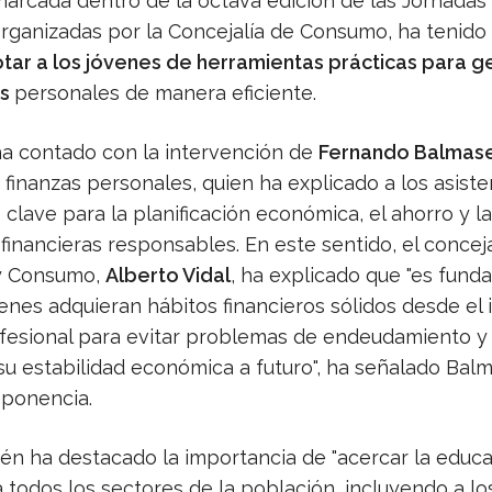
marcada dentro de la octava edición de las Jornadas
ganizadas por la Concejalía de Consumo, ha tenid
tar a los jóvenes de herramientas prácticas para g
as
personales de manera eficiente.
ha contado con la intervención de
Fernando Balmas
finanzas personales, quien ha explicado a los asist
 clave para la planificación económica, el ahorro y l
financieras responsables. En este sentido, el concej
y Consumo,
Alberto Vidal
, ha explicado que "es fund
enes adquieran hábitos financieros sólidos desde el i
ofesional para evitar problemas de endeudamiento y
 su estabilidad económica a futuro", ha señalado Bal
 ponencia.
ién ha destacado la importancia de "acercar la educ
a todos los sectores de la población, incluyendo a lo