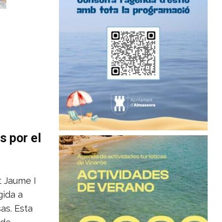
 por el
t Jaume I
gida a
as. Esta