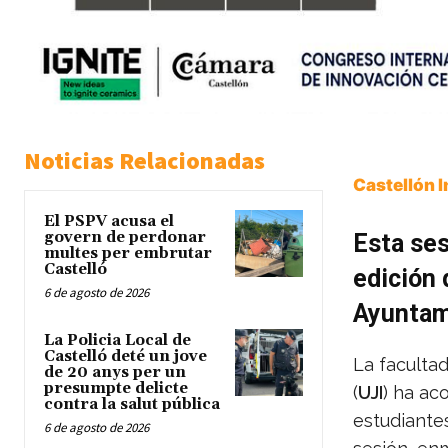
Noticias Relacionadas
Castellón 
El PSPV acusa el
govern de perdonar
Esta ses
multes per embrutar
Castelló
edición 
6 de agosto de 2026
Ayuntam
La Policia Local de
Castelló deté un jove
La facultad
de 20 anys per un
presumpte delicte
(
UJI
) ha ac
contra la salut pública
estudiante
6 de agosto de 2026