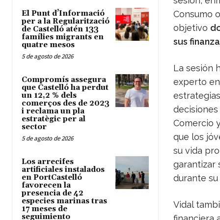
sesión, en
El Punt d’Informació
Consumo or
per a la Regularització
objetivo
do
de Castelló atén 133
famílies migrants en
sus finanz
quatre mesos
5 de agosto de 2026
La sesión 
Compromís assegura
experto en 
que Castelló ha perdut
estrategias
un 12,2 % dels
comerços des de 2023
decisiones 
i reclama un pla
estratègic per al
Comercio 
sector
que los jóv
5 de agosto de 2026
su vida pr
Los arrecifes
garantizar
artificiales instalados
en PortCastelló
durante su
favorecen la
presencia de 42
especies marinas tras
Vidal tamb
17 meses de
seguimiento
financiera 