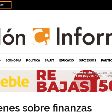
st
Ó
ECONOMÍA
POLÍTICA
SALUT
EDUCACIÓ
SUCCESSOS
PARTIC
venes sobre finanzas