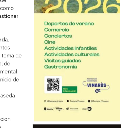
 de
o como
estionar
eda
,
entes
a toma de
al de
amental
nicio de
maseda
ación
s