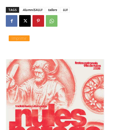
TAGS
AlumniSAUJI
tallers
UJI
Imprimir