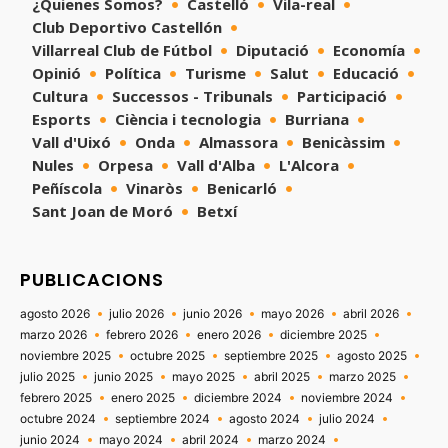
¿Quienes Somos?
Castelló
Vila-real
Club Deportivo Castellón
Villarreal Club de Fútbol
Diputació
Economía
Opinió
Política
Turisme
Salut
Educació
Cultura
Successos - Tribunals
Participació
Esports
Ciència i tecnologia
Burriana
Vall d'Uixó
Onda
Almassora
Benicàssim
Nules
Orpesa
Vall d'Alba
L'Alcora
Peñíscola
Vinaròs
Benicarló
Sant Joan de Moró
Betxí
PUBLICACIONS
agosto 2026
julio 2026
junio 2026
mayo 2026
abril 2026
marzo 2026
febrero 2026
enero 2026
diciembre 2025
noviembre 2025
octubre 2025
septiembre 2025
agosto 2025
julio 2025
junio 2025
mayo 2025
abril 2025
marzo 2025
febrero 2025
enero 2025
diciembre 2024
noviembre 2024
octubre 2024
septiembre 2024
agosto 2024
julio 2024
junio 2024
mayo 2024
abril 2024
marzo 2024