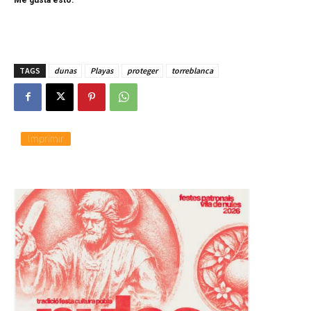
TAGS
dunas
Playas
proteger
torreblanca
Imprimir