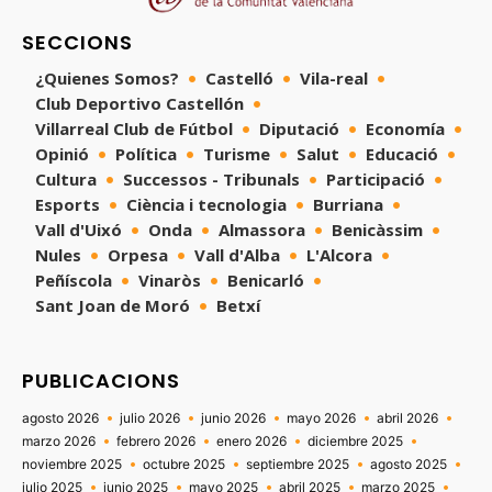
SECCIONS
¿Quienes Somos?
Castelló
Vila-real
Club Deportivo Castellón
Villarreal Club de Fútbol
Diputació
Economía
Opinió
Política
Turisme
Salut
Educació
Cultura
Successos - Tribunals
Participació
Esports
Ciència i tecnologia
Burriana
Vall d'Uixó
Onda
Almassora
Benicàssim
Nules
Orpesa
Vall d'Alba
L'Alcora
Peñíscola
Vinaròs
Benicarló
Sant Joan de Moró
Betxí
PUBLICACIONS
agosto 2026
julio 2026
junio 2026
mayo 2026
abril 2026
marzo 2026
febrero 2026
enero 2026
diciembre 2025
noviembre 2025
octubre 2025
septiembre 2025
agosto 2025
julio 2025
junio 2025
mayo 2025
abril 2025
marzo 2025